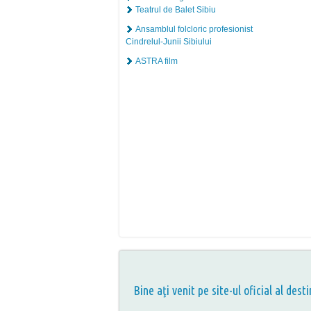
Teatrul de Balet Sibiu
Ansamblul folcloric profesionist
Cindrelul-Junii Sibiului
ASTRA film
Bine aţi venit pe site-ul oficial al desti