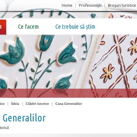
Home
|
Profesionişti
|
Broşuri turistice
m
Ce facem
Ce trebuie să știm
ice
|
Sibiu
|
Clădiri istorice
|
Casa Generalilor
 Generalilor
torică