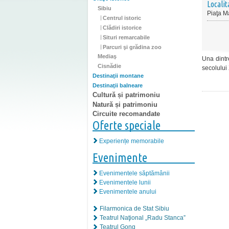
Localit
Sibiu
Piaţa Ma
Centrul istoric
Clădiri istorice
Situri remarcabile
Parcuri şi grădina zoo
Mediaş
Una dintr
Cisnădie
secolului
Destinaţii montane
Destinaţii balneare
Cultură și patrimoniu
Natură și patrimoniu
Circuite recomandate
Oferte speciale
Experiențe memorabile
Evenimente
Evenimentele săptămânii
Evenimentele lunii
Evenimentele anului
Filarmonica de Stat Sibiu
Teatrul Naţional „Radu Stanca”
Teatrul Gong