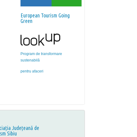
European Tourism Going
Green
Program de transformare
sustenabilă
pentru afaceri
ciația Județeană de
ism Sibiu