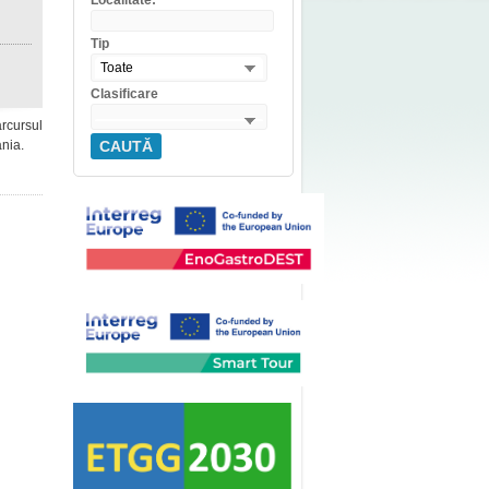
Localitate:
Tip
Toate
Clasificare
rcursul
ania.
CAUTĂ