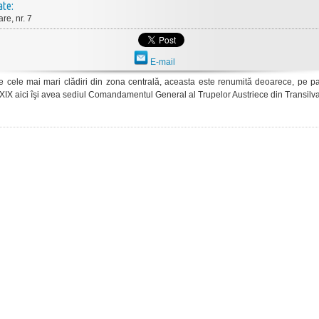
ate:
re, nr. 7
E-mail
e cele mai mari clădiri din zona centrală, aceasta este renumită deoarece, pe pa
 XIX aici îşi avea sediul Comandamentul General al Trupelor Austriece din Transilv