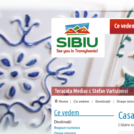
Ce vede
Teracota Medias c Stefan Vartolomei
Home
|
Ce vedem
|
Destinații
|
Oraşe istor
Ce vedem
Casa
Destinații
Clădire is
Regiuni turistice
Oraşe istorice