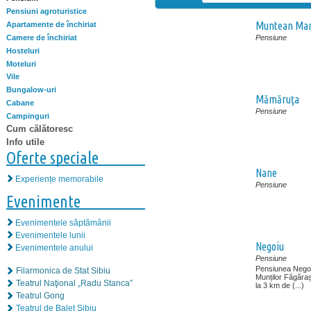
Pensiuni agroturistice
Muntean Mar
Apartamente de închiriat
Camere de închiriat
Pensiune
Hosteluri
Moteluri
Vile
Bungalow-uri
Mămăruţa
Cabane
Pensiune
Campinguri
Cum călătoresc
Info utile
Oferte speciale
Nane
Experiențe memorabile
Pensiune
Evenimente
Evenimentele săptămânii
Evenimentele lunii
Negoiu
Evenimentele anului
Pensiune
Pensiunea Negoiu
Filarmonica de Stat Sibiu
Munților Făgăra
Teatrul Naţional „Radu Stanca”
la 3 km de (...)
Teatrul Gong
Teatrul de Balet Sibiu