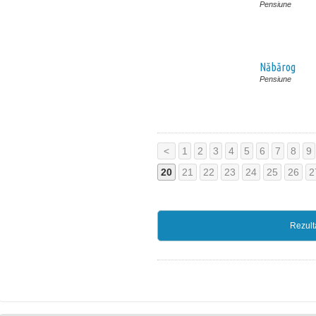
Pensiune
Năbărog
Pensiune
<
1
2
3
4
5
6
7
8
9
20
21
22
23
24
25
26
2
Rezult