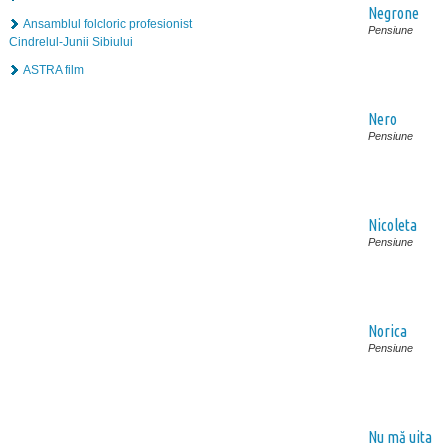
Negrone
Ansamblul folcloric profesionist
Pensiune
Cindrelul-Junii Sibiului
ASTRA film
Nero
Pensiune
Nicoleta
Pensiune
Norica
Pensiune
Nu mă uita