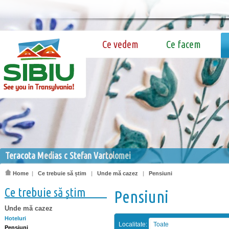
Ce vedem
Ce facem
Teracota Medias c Stefan Vartolomei
Home
|
Ce trebuie să știm
|
Unde mă cazez
|
Pensiuni
Ce trebuie să știm
Pensiuni
Unde mă cazez
Hoteluri
Localitate:
Toate
Pensiuni