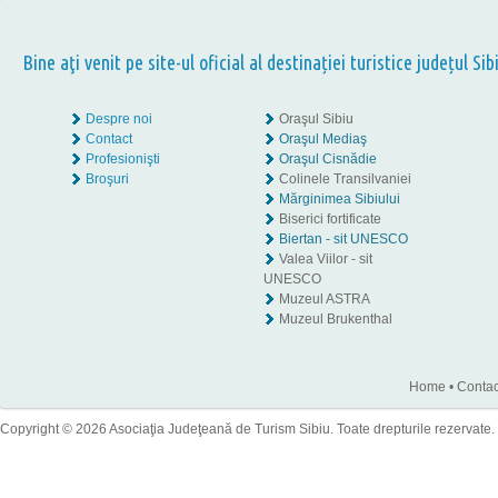
Bine aţi venit pe site-ul oficial al destinației turistice județul Sib
Despre noi
Oraşul Sibiu
Contact
Oraşul Mediaş
Profesionişti
Oraşul Cisnădie
Broşuri
Colinele Transilvaniei
Mărginimea Sibiului
Biserici fortificate
Biertan - sit UNESCO
Valea Viilor - sit
UNESCO
Muzeul ASTRA
Muzeul Brukenthal
Home
•
Contac
Copyright © 2026 Asociaţia Judeţeană de Turism Sibiu. Toate drepturile rezervate.