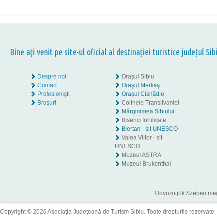
Bine aţi venit pe site-ul oficial al destinației turistice județul Sib
Despre noi
Oraşul Sibiu
Contact
Oraşul Mediaş
Profesionişti
Oraşul Cisnădie
Broşuri
Colinele Transilvaniei
Mărginimea Sibiului
Biserici fortificate
Biertan - sit UNESCO
Valea Viilor - sit
UNESCO
Muzeul ASTRA
Muzeul Brukenthal
Üdvözöljük Szeben megye
Copyright © 2026 Asociaţia Judeţeană de Turism Sibiu. Toate drepturile rezervate.