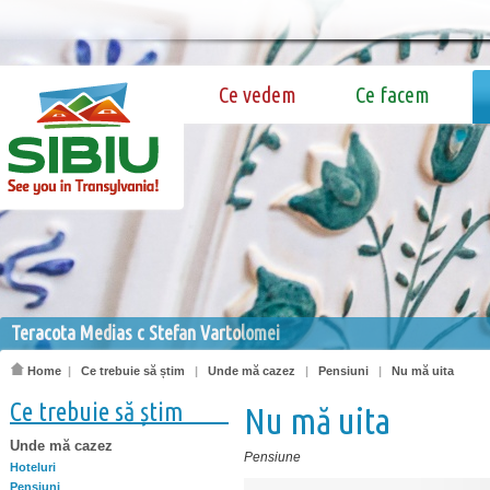
Ce vedem
Ce facem
Teracota Medias c Stefan Vartolomei
Home
|
Ce trebuie să știm
|
Unde mă cazez
|
Pensiuni
|
Nu mă uita
Ce trebuie să știm
Nu mă uita
Unde mă cazez
Pensiune
Hoteluri
Pensiuni