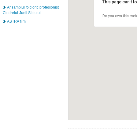
This page can't l
Ansamblul folcloric profesionist
Cindrelul-Junii Sibiului
Do you own this web
ASTRA film