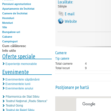
Localitate:
Pensiuni agroturistice
Sălişte
Apartamente de închiriat
E-mail
Camere de închiriat
Hosteluri
Website
Moteluri
Vile
Bungalow-uri
Cabane
Campinguri
Cum călătoresc
Info utile
Camere
Oferte speciale
Tip camere
Total camere
4
Experiențe memorabile
Total locuri
9
Evenimente
Evenimentele săptămânii
Evenimentele lunii
Poziţionare pe hartă
Evenimentele anului
Filarmonica de Stat Sibiu
Teatrul Naţional „Radu Stanca”
Teatrul Gong
Teatrul de Balet Sibiu