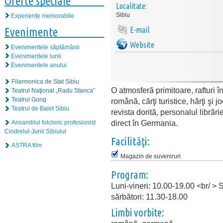
Oferte speciale
Localitate:
Sibiu
Experiențe memorabile
Evenimente
E-mail
Website
Evenimentele săptămânii
Evenimentele lunii
Evenimentele anului
Filarmonica de Stat Sibiu
O atmosferă primitoare, rafturi 
Teatrul Naţional „Radu Stanca”
Teatrul Gong
română, cărţi turistice, hărţi şi 
Teatrul de Balet Sibiu
revista dorită, personalul libră
direct în Germania.
Ansamblul folcloric profesionist
Cindrelul-Junii Sibiului
Facilităţi:
ASTRA film
Magazin de suveniruri
Program:
Luni-vineri: 10.00-19.00 <br/ >
sărbători: 11.30-18.00
Limbi vorbite: