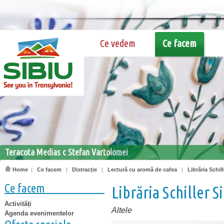
Ce vedem
Ce facem
Teracota Medias c Stefan Vartolomei
Home
|
Ce facem
|
Distracție
|
Lectură cu aromă de cafea
|
Librăria Schil
Ce facem
Librăria Schiller S
Activități
Altele
Agenda evenimentelor