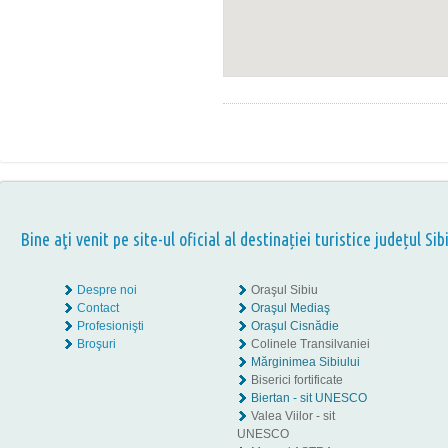
Bine aţi venit pe site-ul oficial al destinației turistice județul Sib
Despre noi
Oraşul Sibiu
Contact
Oraşul Mediaş
Profesionişti
Oraşul Cisnădie
Broşuri
Colinele Transilvaniei
Mărginimea Sibiului
Biserici fortificate
Biertan - sit UNESCO
Valea Viilor - sit
UNESCO