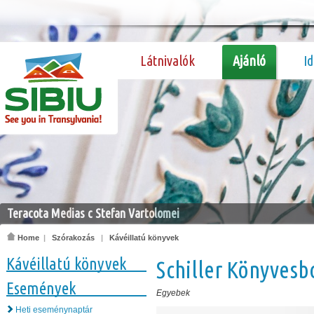
Látnivalók
Ajánló
I
Teracota Medias c Stefan Vartolomei
Home
|
Szórakozás
|
Kávéillatú könyvek
Kávéillatú könyvek
Schiller Könyvesb
Események
Egyebek
Heti eseménynaptár