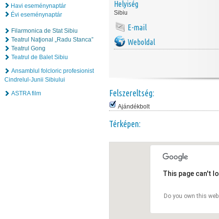
Helyiség
Havi eseménynaptár
Sibiu
Évi eseménynaptár
E-mail
Filarmonica de Stat Sibiu
Teatrul Naţional „Radu Stanca”
Weboldal
Teatrul Gong
Teatrul de Balet Sibiu
Ansamblul folcloric profesionist
Cindrelul-Junii Sibiului
Felszereltség:
ASTRA film
Ajándékbolt
Térképen:
This page can't l
Do you own this web