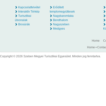
Kapcsolatfelvétel
Erődített
Interaktív Térkép
templomegyüttesek
Turisztikai
Nagybaromlaka
útvonalak
Berethalom
Brosúrák
Nagyszeben
Medgyes
K
Home
Co
Home
•
Contac
Copyright © 2026 Szeben Megyei Turisztikai Egyesület. Minden jog fenntartva.