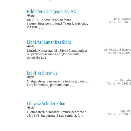
Biblioteca Judeţeană ASTRA
Altele
str. G. Bariţiu
Anul 1861 a fost un an de mare
Tel. fix: +4 0269
însemnătate pentru toată Transilvania căci,
la Sibiu, (...)
Librăria Humanitas Sibiu
Altele
str. Nicolae Bălcescu
Librăria Humanitas din Sibiu vă aşteaptă la
Tel. fix: +4 0269
un periplu prin lumea cărţilor din toate
domeniile (...)
Librăria Erasmus
Altele
str. Mitroplie
O atmosferă primitoare, rafturi încărcate cu
Tel. fix: +4 0269
cărţi în română, germană sau (...)
Librăria Schiller Sibiu
Altele
Piaţa Mar
O atmosferă primitoare, rafturi încărcate cu
Tel. fix: +4 0269
cărţi în limba germană sau română, (...)