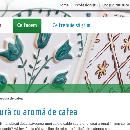
Home
|
Profesionişti
|
Broşuri turistice
m
Ce facem
Ce trebuie să știm
 aromă de cafea
ură cu aromă de cafea
fi mai plăcut decât savoarea unei cafele calde sau a unui ceai aromat în timp ce răsf
resantă? Vă invităm la câteva clipe de relaxare în librăriile-cafenea sibiene!