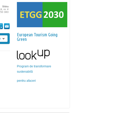
Sibiu
ă, nr. 4
 250 383
European Tourism Going
Green
e
Program de transformare
sustenabilă
pentru afaceri