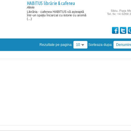
HABITUS librărie & cafenea
Altele
Sibiu, Piața Mic
Librăria - cafenea HABITUS vă așteaptă
Tel. fix: +4 0269
într-un spațiu încarcat cu istorie cu aromă
(...)
Rezultate pe pagina:
10
Sorteaza dupa:
Denumir