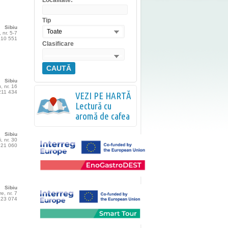
Localitate:
Tip
Sibiu
Toate
, nr. 5-7
 210 551
Clasificare
CAUTĂ
Sibiu
, nr. 16
 211 434
VEZI PE HARTĂ
Lectură cu
aromă de cafea
Sibiu
i, nr. 30
 221 060
Sibiu
e, nr. 7
 223 074