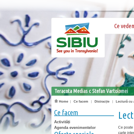
Ce vede
Teracota Medias c Stefan Vartolomei
Home
|
Ce facem
|
Distracție
|
Lectură cu
Ce facem
Lect
Activități
Agenda evenimentelor
Ce poate 
carte inte