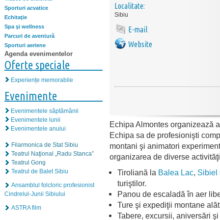
Localitate:
Sporturi acvatice
Sibiu
Echitaţie
Spa şi wellness
E-mail
Parcuri de aventură
Website
Sporturi aeriene
Agenda evenimentelor
Oferte speciale
Experiențe memorabile
Evenimente
Evenimentele săptămânii
Evenimentele lunii
Echipa Almontes organizează acti
Evenimentele anului
Echipa sa de profesionişti compu
montani şi animatori experimenta
Filarmonica de Stat Sibiu
Teatrul Naţional „Radu Stanca”
organizarea de diverse activităţi
Teatrul Gong
Tiroliană la
Balea Lac
,
Sibiel
Teatrul de Balet Sibiu
turiştilor.
Ansamblul folcloric profesionist
Panou de escaladă în aer liber
Cindrelul-Junii Sibiului
Ture şi expediţii montane alăt
ASTRA film
Tabere, excursii, aniversări şi 