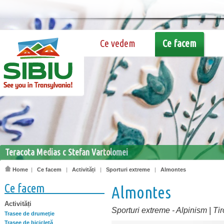
Ce vedem
Ce facem
Teracota Medias c Stefan Vartolomei
Home
|
Ce facem
|
Activități
|
Sporturi extreme
|
Almontes
Ce facem
Almontes
Activități
Sporturi extreme
-
Alpinism | Ti
Trasee de drumeţie
Trasee de bicicletă