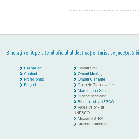
Bine aţi venit pe site-ul oficial al destinației turistice județul Sib
Despre noi
Oraşul Sibiu
Contact
Oraşul Mediaş
Profesionişti
Oraşul Cisnădie
Broşuri
Colinele Transilvaniei
Mărginimea Sibiului
Biserici fortificate
Biertan - sit UNESCO
Valea Viilor - sit
UNESCO
Muzeul ASTRA
Muzeul Brukenthal