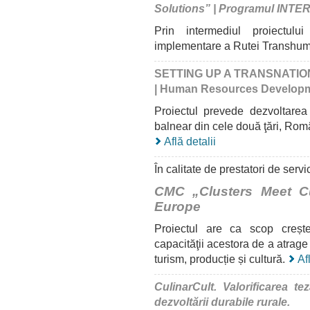
Solutions” | Programul INT
Prin intermediul proiectu
implementare a Rutei Transhum
SETTING UP A TRANSNATI
| Human Resources Developm
Proiectul prevede dezvoltarea
balnear din cele două ţări, Româ
Află detalii
În calitate de prestatori de servic
CMC „Clusters Meet C
Europe
Proiectul
are ca scop
creșt
capacităţii acestora de a
atrage
turism,
producție
și
cultură
.
Af
CulinarCult. Valorificarea te
dezvoltării durabile rurale.