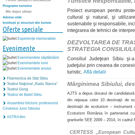
Turistice Responsabile, 
Forum SibiuproTURISM2018
Programe turistice
Proiect european pentru protec
Mic dejun sibian
cultural şi natural, şi utilizar
Adrese utile
sustenabile şi responsabile, incl
Instituţii şi structuri din turism
Oferte speciale
integrarea de tehnici de interpret
Experiențe memorabile
DEZVOLTAREA DE TRAS
Evenimente
STRATEGIA CONSILIULU
Evenimentele săptămânii
Consiliul Judeţean Sibiu şi-a 
Evenimentele lunii
judeţului prin crearea de
conexiu
Evenimentele anului
turistic.
Află detalii
Filarmonica de Stat Sibiu
Mărginimea Sibiului, des
Teatrul Naţional „Radu Stanca”
Teatrul Gong
AJTS a depus dosarul de candidatură 
Teatrul de Balet Sibiu
din reţeaua celor 10 destinaţii de ec
Ansamblul folcloric profesionist
destinații de ecoturism – instrument 
Cindrelul-Junii Sibiului
Ecoturism România în parteneriat cu 
ASTRA film
granturile SEE 2009 – 2014, în cadru
CERTESS „European Cultur