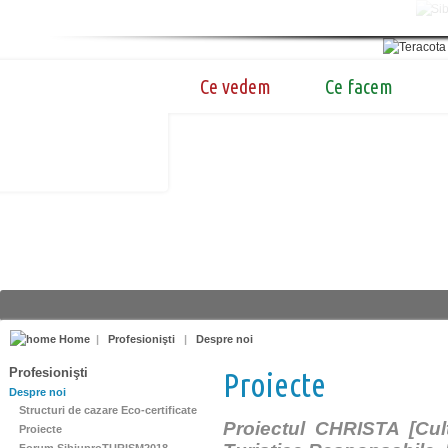
Ce vedem
Ce facem
Home
|
Profesionişti
|
Despre noi
Profesionişti
Proiecte
Despre noi
Structuri de cazare Eco-certificate
Proiectul CHRISTA [Cul
Proiecte