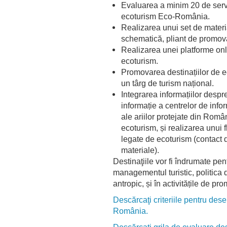
Evaluarea a minim 20 de servici
ecoturism Eco-România.
Realizarea unui set de materia
schematică, pliant de promovare
Realizarea unei platforme onl
ecoturism.
Promovarea destinațiilor de ec
un târg de turism național.
Integrarea informațiilor despre 
informație a centrelor de infor
ale ariilor protejate din Român
ecoturism, și realizarea unui 
legate de ecoturism (contact d
materiale).
Destinaţiile vor fi îndrumate pen
managementul turistic, politica 
antropic, și în activitățile de pr
Descărcaţi criteriile pentru des
România.