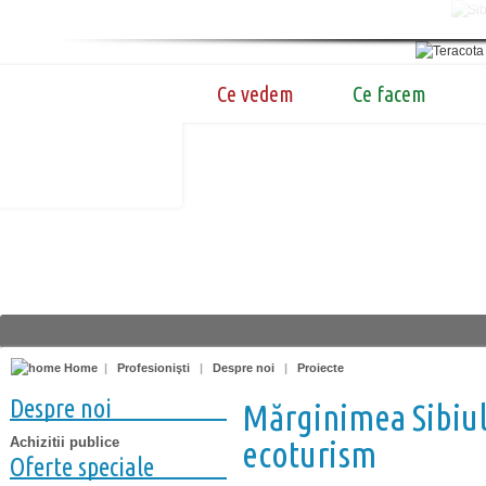
Ce vedem
Ce facem
Home
|
Profesionişti
|
Despre noi
|
Proiecte
Despre noi
Mărginimea Sibiul
Achizitii publice
ecoturism
Oferte speciale