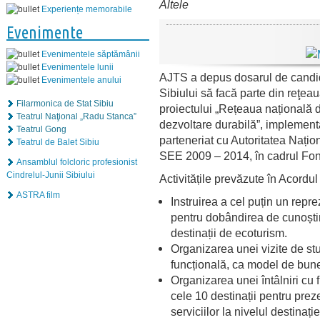
Altele
Experiențe memorabile
Evenimente
Evenimentele săptămânii
Evenimentele lunii
AJTS a depus dosarul de candi
Evenimentele anului
Sibiului să facă parte din reţeau
Filarmonica de Stat Sibiu
proiectului „Rețeaua națională d
Teatrul Naţional „Radu Stanca”
dezvoltare durabilă”, implemen
Teatrul Gong
parteneriat cu Autoritatea Națion
Teatrul de Balet Sibiu
SEE 2009 – 2014, în cadrul Fo
Ansamblul folcloric profesionist
Cindrelul-Junii Sibiului
Activitățile prevăzute în Acordu
ASTRA film
Instruirea a cel puțin un repr
pentru dobândirea de cunoști
destinații de ecoturism.
Organizarea unei vizite de stu
funcțională, ca model de bune
Organizarea unei întâlniri cu fu
cele 10 destinații pentru preze
serviciilor la nivelul destinați