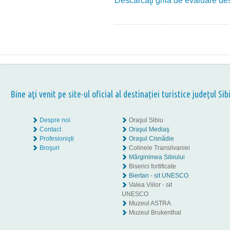
Descărcaţi grila de evaluare dest
Bine aţi venit pe site-ul oficial al destinației turistice județul Sib
Despre noi
Oraşul Sibiu
Contact
Oraşul Mediaş
Profesionişti
Oraşul Cisnădie
Broşuri
Colinele Transilvaniei
Mărginimea Sibiului
Biserici fortificate
Biertan - sit UNESCO
Valea Viilor - sit
UNESCO
Muzeul ASTRA
Muzeul Brukenthal