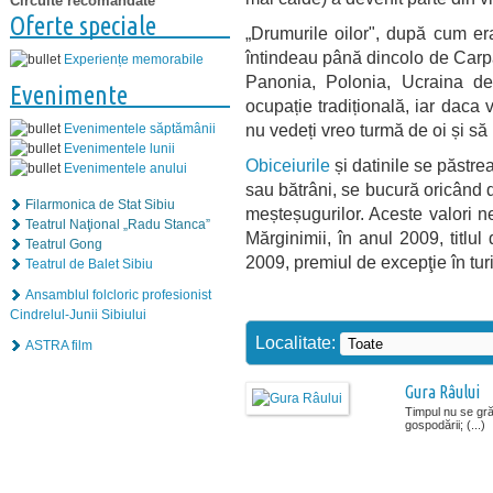
Circuite recomandate
Oferte speciale
„Drumurile oilor", după cum er
întindeau până dincolo de Carpa
Experiențe memorabile
Panonia, Polonia, Ucraina d
Evenimente
ocupație tradițională, iar daca
nu vedeți vreo turmă de oi și să 
Evenimentele săptămânii
Evenimentele lunii
Obiceiurile
și datinile se păstrea
Evenimentele anului
sau bătrâni, se bucură oricând d
Filarmonica de Stat Sibiu
meșteșugurilor. Aceste valori ne
Teatrul Naţional „Radu Stanca”
Mărginimii, în anul 2009, titlu
Teatrul Gong
2009, premiul de excepţie în tur
Teatrul de Balet Sibiu
Ansamblul folcloric profesionist
Cindrelul-Junii Sibiului
Localitate:
ASTRA film
Gura Râului
Timpul nu se grăb
gospodării; (...)