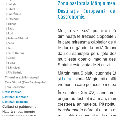
Zona pastorala Mărginimea 
Sălişte
Sibiel
Destinaţie Europeană d
Fântânele
Gastronomie.
Răşinari
Tilişca
Sadu
Mulți o vizitează, puțini o uit
Rod
dimineața te trezesc clopotele vi
Poiana Sibiului
în care mireasma căpițelor de fân
Orlat
te duc cu gândul la un tărâm înd
Jina
dau cu săniuţele pe uliţele do
Gura Râului
Galeş
mulți este doar o imagine desp
Boiţa
Sibiului este viața de zi cu zi.
Tălmăcel
Mărginimea Sibiului cuprinde 18 
Rîu Sadului
Ţinutul aşezărilor săseşti
și
Lotru
. Istoria Mărginimii e a
Ţara Oltului (Ţara Făgăraşului)
vremuri în care pe aceste meleag
Ţara Secaşelor
În secolele XIV-XV, când presiu
Oraşe istorice
Destinaţii montane
unguri au fost tot mai mari, măr
Destinaţii balneare
creșterea animalelor. Păstoritu
Cultură și patrimoniu
transhumanța
(văratul oilor la m
Natură și patrimoniu
mai calde) a devenit parte din vi