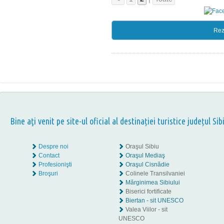
Rez
Bine aţi venit pe site-ul oficial al destinației turistice județul Sib
Despre noi
Oraşul Sibiu
Contact
Oraşul Mediaş
Profesionişti
Oraşul Cisnădie
Broşuri
Colinele Transilvaniei
Mărginimea Sibiului
Biserici fortificate
Biertan - sit UNESCO
Valea Viilor - sit
UNESCO