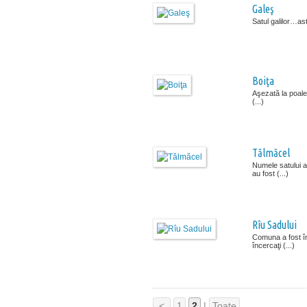
Galeş
Satul galilor…as
Boiţa
Aşezată la poalel
(...)
Tălmăcel
Numele satului a
au fost (...)
Rîu Sadului
Comuna a fost înt
încercaţi (...)
<
1
2
|
Toate