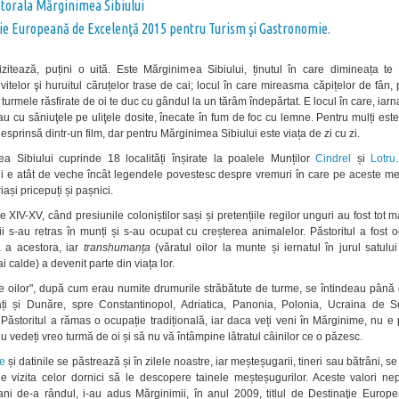
torala Mărginimea Sibiului
ie Europeană de Excelenţă 2015 pentru Turism şi Gastronomie.
izitează, puțini o uită. Este Mărginimea Sibiului, ținutul în care dimineața te 
vitelor şi huruitul căruțelor trase de cai; locul în care mireasma căpițelor de fân, p
și turmele răsfirate de oi te duc cu gândul la un tărâm îndepărtat. E locul în care, iarna
au cu săniuţele pe uliţele dosite, înecate în fum de foc cu lemne. Pentru mulți est
sprinsă dintr-un film, dar pentru Mărginimea Sibiului este viața de zi cu zi.
a Sibiului cuprinde 18 localități înșirate la poalele Munților
Cindrel
și
Lotru
i e atât de veche încât legendele povestesc despre vremuri în care pe aceste me
iași pricepuți și pașnici.
e XIV-XV, când presiunile coloniștilor sași și pretențiile regilor unguri au fost tot m
i s-au retras în munți și s-au ocupat cu creșterea animalelor. Păstoritul a fost 
ă a acestora, iar
transhumanța
(văratul oilor la munte și iernatul în jurul satulu
 calde) a devenit parte din viața lor.
e oilor", după cum erau numite drumurile străbătute de turme, se întindeau până 
ți și Dunăre, spre Constantinopol, Adriatica, Panonia, Polonia, Ucraina de 
Păstoritul a rămas o ocupație tradițională, iar daca veți veni în Mărginime, nu 
 vedeți vreo turmă de oi și să nu vă întâmpine lătratul câinilor ce o păzesc.
le
și datinile se păstrează și în zilele noastre, iar meșteșugarii, tineri sau bătrâni, s
e vizita celor dornici să le descopere tainele meșteșugurilor. Aceste valori nep
ani de-a rândul, i-au adus Mărginimii, în anul 2009, titlul de Destinaţie Europ