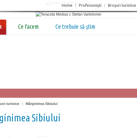
Home
|
Profesionişti
|
Broşuri turistice
m
Ce facem
Ce trebuie să știm
uni turistice
|
Mărginimea Sibiului
inimea Sibiului