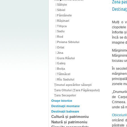
Zona pas
Sălişte
Destinaţ
Sibiel
Fântânele
Răşinari
Mulți o v
Tilişca
clopotele 
Sadu
înflorite 
Rod
încă se d
Poiana Sibiului
imagine de
Orlat
Mărginime
Jina
Mărginimi
Gura Râului
locuiau ur
Galeş
În secolel
Boiţa
mărgineni
Tălmăcel
principal
Rîu Sadului
zonele mai
Ţinutul aşezărilor săseşti
Ţara Oltului (Ţara Făgăraşului)
„Drumuril
Ţara Secaşelor
de Carpa
Oraşe istorice
Crimeea. 
Destinaţii montane
unde să nu
Destinaţii balneare
Obiceiuri
Cultură și patrimoniu
oricând d
Natură și patrimoniu
păstrate 