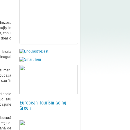
trezesc
ajiștile
, copiii
e doar o
. Istoria
leaguri
ai mari,
ocupația
i sau în
dincolo
Sud sau
European Tourism Going
e pășune
Green
e bucură
reţuite,
eană de