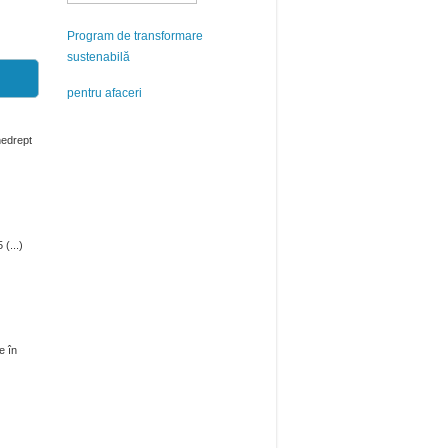
Program de transformare
sustenabilă
pentru afaceri
 nedrept
(...)
e în