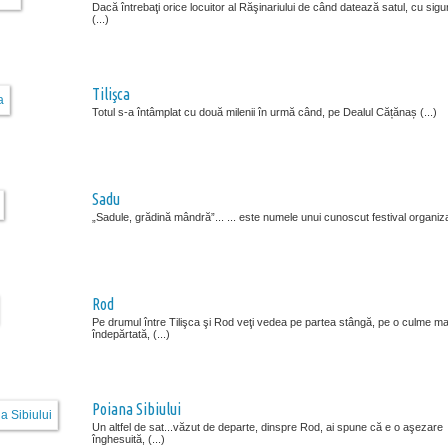
Dacă întrebaţi orice locuitor al Răşinariului de când datează satul, cu sigu
(...)
Tilişca
Totul s-a întâmplat cu două milenii în urmă când, pe Dealul Cățănaș (...)
Sadu
„Sadule, grădină mândră”... ... este numele unui cunoscut festival organizat
Rod
Pe drumul între Tilişca şi Rod veţi vedea pe partea stângă, pe o culme ma
îndepărtată, (...)
Poiana Sibiului
Un altfel de sat...văzut de departe, dinspre Rod, ai spune că e o aşezare
înghesuită, (...)