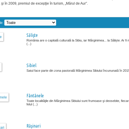
şi în 2009, premiul de excepţie în turism, „Mărul de Aur”.
te:
Sălişte
România are o capitală culturală la Sibiu, iar Mărginimea... la Săliște. Ar fi
(...)
Sibiel
Satul face parte din zona pastorală Mărginimea Sibiului încununată în 2015 
Fântânele
Toate localităţile din Mărginimea Sibiului sunt frumoase şi deosebite, fiecar
felul (...)
Răşinari