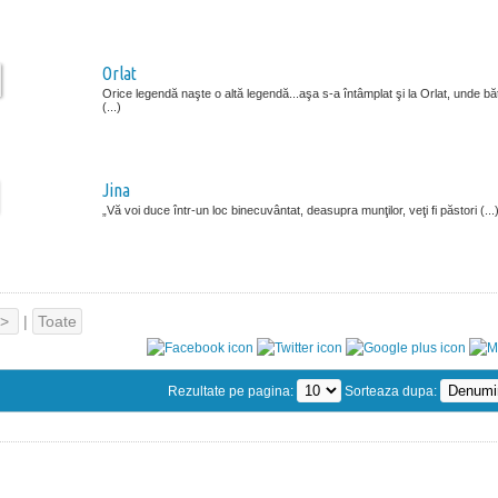
Orlat
Orice legendă naşte o altă legendă...aşa s-a întâmplat şi la Orlat, unde băt
(...)
Jina
„Vă voi duce într-un loc binecuvântat, deasupra munţilor, veţi fi păstori (...
>
|
Toate
Rezultate pe pagina:
Sorteaza dupa: