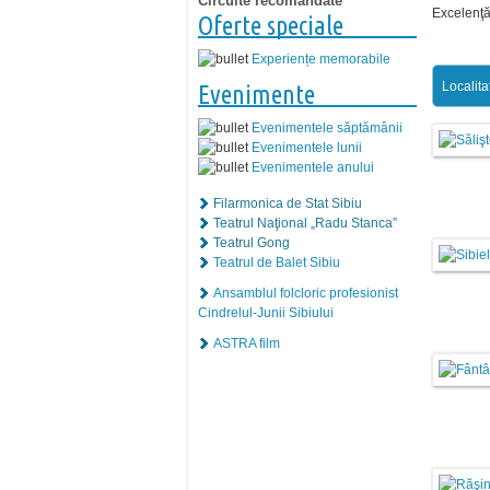
Circuite recomandate
Excelenţă 
Oferte speciale
Experiențe memorabile
Localita
Evenimente
Evenimentele săptămânii
Evenimentele lunii
Evenimentele anului
Filarmonica de Stat Sibiu
Teatrul Naţional „Radu Stanca”
Teatrul Gong
Teatrul de Balet Sibiu
Ansamblul folcloric profesionist
Cindrelul-Junii Sibiului
ASTRA film