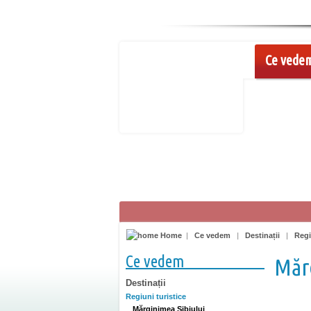
Ce vede
Home
|
Ce vedem
|
Destinații
|
Regi
Ce vedem
Mărg
Destinații
Regiuni turistice
Mărginimea Sibiului