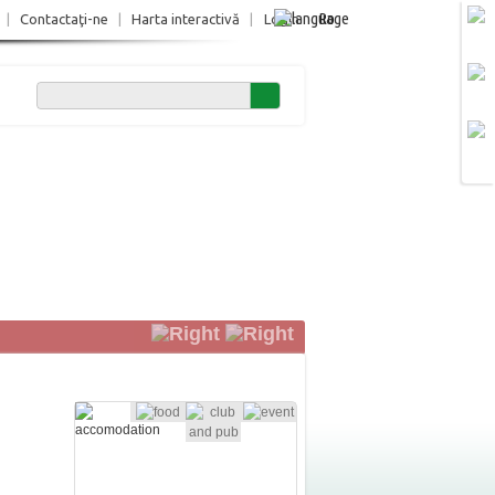
Ro
|
Contactaţi-ne
|
Harta interactivă
|
Login