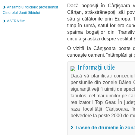
Dacă poposiţi în Cârţişoara 
Ansamblul folcloric profesionist
Cârţan, stră-strănepoţii săi p
Cindrelul-Junii Sibiului
său şi călătoriile prin Europa. 
ASTRA film
timp în urmă, satul lor era cu
spaima bogaţilor din Transil
circulă şi astăzi despre vestitul
O vizită la Cârţişoara poate 
cunoaşte oameni, întâmplări şi p
Informații utile
Dacă vă planificați concediu
pensiunile din zonele Bâlea 
siguranță veți fi uimiți de sp
fabulos, cel mai uimitor pe ca
realizatorii Top Gear. În jud
raza localității Cârțișoara,
belvedere la peste 2000 de me
Trasee de drumeție în zon