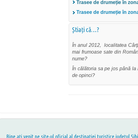
Trasee de drumeție în zo
Trasee de drumeție în zona
Știați că…?
În anul 2012, localitatea Cârţ
mai frumoase sate din România
nume?
În călătoria sa pe jos până 
de opinci?
Bine aţi venit pe site-ul oficial al destinației turistice județul Sib