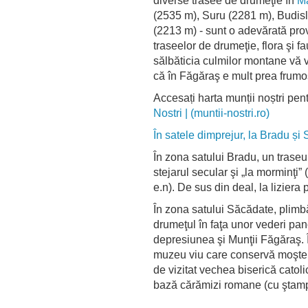
diverse trasee de drumeţie în
Ma
(2535 m), Suru (2281 m), Budis
(2213 m) - sunt o adevărată prov
traseelor de drumeţie, flora şi 
sălbăticia culmilor montane vă v
că în Făgăraş e mult prea frumos
Accesați harta munții noștri pen
Nostri | (muntii-nostri.ro)
În satele dimprejur, la Bradu și
În zona satului Bradu, un traseu
stejarul secular şi „la morminţi” 
e.n). De sus din deal, la liziera
În zona satului Săcădate, plimbăr
drumeţul în faţa unor vederi pan
depresiunea şi Munţii Făgăraş. Î
muzeu viu care conservă moşten
de vizitat vechea biserică catol
bază cărămizi romane (cu ştamp