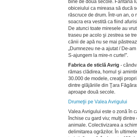
bine de două secole. Fântâna lui
obiceiului ca mireasa să ducă s
răscruce de drum. Într-un an, o 
soacra era vestită ca fiind afuris
De atunci toate miresele au vrut
traseu pe acolo şi zestrea se tr
cănii de apă nu se mai păstrează
„Dumnezeu ne-a ajutat / De-am a
S-ajungem la mire-n curte!”.
Fabrica de sticlă Avrig
- cândva
rămas clădirea, hornul şi amintir
30.000 de modele, creaţii propri
dintre glăjăriile din Ţara Făgăra
aproape două secole.
Drumeţii pe Valea Avrigului
Valea Avrigului este o zonă în c
închise cu gard viu; mulţi dintr
animale. Colectivizarea a schim
delimitarea ogrăzilor. În ultime