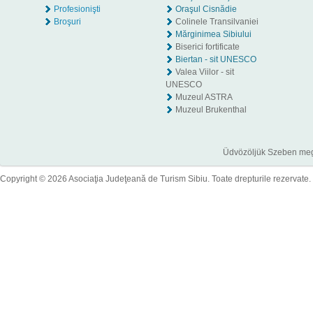
Profesionişti
Oraşul Cisnădie
Broşuri
Colinele Transilvaniei
Mărginimea Sibiului
Biserici fortificate
Biertan - sit UNESCO
Valea Viilor - sit
UNESCO
Muzeul ASTRA
Muzeul Brukenthal
Üdvözöljük Szeben megye
Copyright © 2026 Asociaţia Judeţeană de Turism Sibiu. Toate drepturile rezervate.