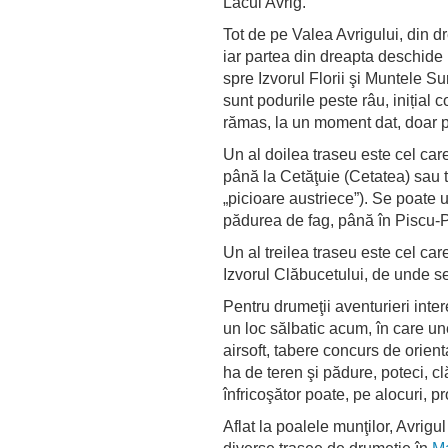
Lacul Avrig.
Tot de pe Valea Avrigului, din dr
iar partea din dreapta deschide 
spre Izvorul Florii şi Muntele Su
sunt podurile peste râu, inițial c
rămas, la un moment dat, doar pi
Un al doilea traseu este cel car
până la Cetăţuie (Cetatea) sau 
„picioare austriece”). Se poate 
pădurea de fag, până în Piscu-P
Un al treilea traseu este cel ca
Izvorul Clăbucetului, de unde 
Pentru drumeţii aventurieri inter
un loc sălbatic acum, în care un
airsoft, tabere concurs de orien
ha de teren şi pădure, poteci, cl
înfricoşător poate, pe alocuri, p
Aflat la poalele munţilor, Avrigu