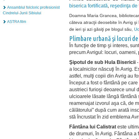
biserica fortificată
,
reşedinţa de
Ansamblul folcloric profesionist
Cindrelul-Junii Sibiului
Doamna Maria Grancea, bibliotecară 
ASTRA film
câteva atracţii deosebite în Avrig şi
de ieri şi azi găsiţi pe blogul său,
Uc
Plimbare urbană şi locuri de
În funcţie de timp şi interes, sun
precum Avrigul: locuri, oameni, 
Şipotul de sub Hula Bisericii
-
a localnicilor născuţi în Avrig. 
astfel, mulţi copii din Avrig au 
început a fost o fântână pe care 
austrieci furioşi deoarece unul di
ulcioarele lăsate lângă fântână ş
reamenajat izvorul aşa că, de m
călătorului” după cum arată insc
stă încrustat în zid emblema Avr
Fântâna lui Calistrat
este ultima
de drumuri, în Avrig. Fântâna a 