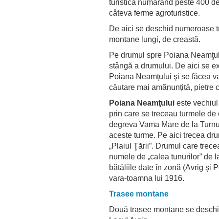
turistică numărând peste 400 de
câteva ferme agroturistice.
De aici se deschid numeroase tr
montane lungi, de creastă.
Pe drumul spre Poiana Neamţului
stângă a drumului. De aici se ex
Poiana Neamţului şi se făcea var
căutare mai amănunțită, pietre 
Poiana Neamţului
este vechiul
prin care se treceau turmele de 
degreva Vama Mare de la Turnu 
aceste turme. Pe aici trecea dr
„Plaiul Ţării”. Drumul care trece
numele de „calea tunurilor” de la
bătăliile date în zonă (Avrig ş
vara-toamna lui 1916.
Trasee montane
Două trasee montane se deschid