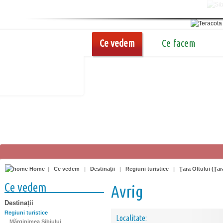
Ce vedem
Ce facem
Home
|
Ce vedem
|
Destinații
|
Regiuni turistice
|
Ţara Oltului (Ţa
Ce vedem
Avrig
Destinații
Regiuni turistice
Localitate:
Mărginimea Sibiului