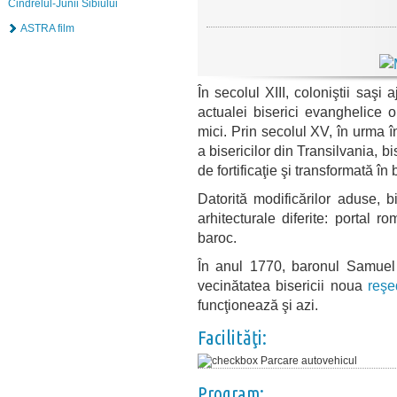
Cindrelul-Junii Sibiului
ASTRA film
În secolul XIII, coloniştii saşi
actualei biserici evanghelice 
mici. Prin secolul XV, în urma în
a bisericilor din Transilvania, bis
de fortificaţie şi transformată în 
Datorită modificărilor aduse, b
arhitecturale diferite: portal r
baroc.
În anul 1770, baronul Samuel 
vecinătatea bisericii noua
reşe
funcţionează şi azi.
Facilităţi:
Parcare autovehicul
Program: