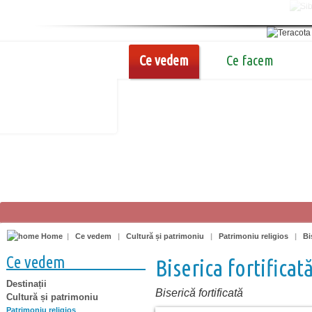
Ce vedem
Ce facem
Home
|
Ce vedem
|
Cultură și patrimoniu
|
Patrimoniu religios
|
Bi
Ce vedem
Biserica fortificat
Destinații
Biserică fortificată
Cultură și patrimoniu
Patrimoniu religios