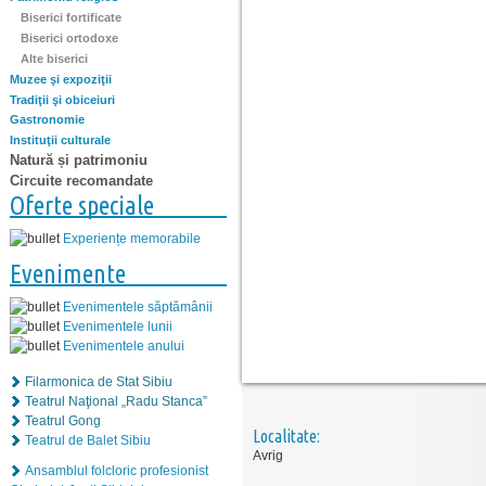
Biserici fortificate
Biserici ortodoxe
Alte biserici
Muzee şi expoziţii
Tradiţii şi obiceiuri
Gastronomie
Instituţii culturale
Natură și patrimoniu
Circuite recomandate
Oferte speciale
Experiențe memorabile
Evenimente
Evenimentele săptămânii
Evenimentele lunii
Evenimentele anului
Filarmonica de Stat Sibiu
Teatrul Naţional „Radu Stanca”
Teatrul Gong
Localitate:
Teatrul de Balet Sibiu
Avrig
Ansamblul folcloric profesionist