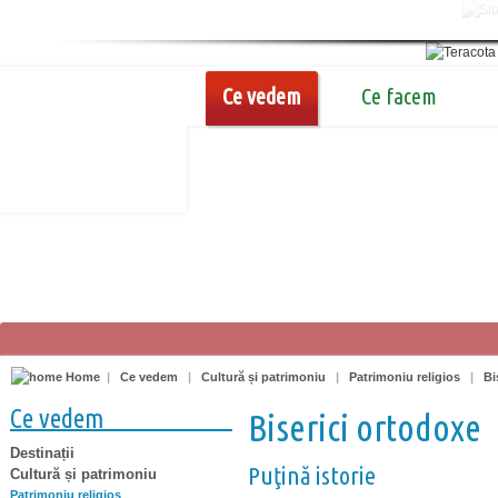
Ce vedem
Ce facem
Home
|
Ce vedem
|
Cultură și patrimoniu
|
Patrimoniu religios
|
Bi
Ce vedem
Biserici ortodoxe
Destinații
Puţină istorie
Cultură și patrimoniu
Patrimoniu religios