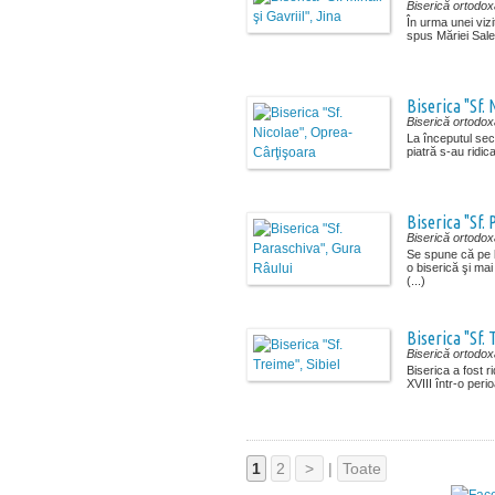
Biserică ortodox
În urma unei vizit
spus Măriei Sale 
Biserica "Sf.
Biserică ortodox
La începutul seco
piatră s-au ridica
Biserica "Sf.
Biserică ortodox
Se spune că pe lo
o biserică şi mai
(...)
Biserica "Sf. 
Biserică ortodox
Biserica a fost ri
XVIII într-o perio
1
2
>
|
Toate