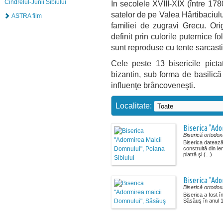
Cindrelul-Junii Sibiului
În secolele XVIII-XIX (între 1
satelor de pe Valea Hârtibaciulu
ASTRA film
familiei de zugravi Grecu. Ori
definit prin culorile puternice fo
sunt reproduse cu tente sarcast
Cele peste 13 bisericile pictat
bizantin, sub forma de basilică
influenţe brâncoveneşti.
Localitate:
Biserica "Ado
Biserică ortodox
Biserica datează
construită din l
piatră şi (...)
Biserica "Ad
Biserică ortodox
Biserica a fost î
Săsăuş în anul 17