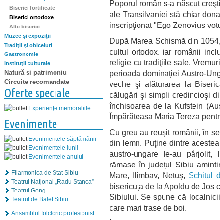
Poporul român s-a născut creştin
Biserici fortificate
ale Transilvaniei stă chiar dona
Biserici ortodoxe
inscripţionat "Ego Zenovius vot
Alte biserici
Muzee şi expoziţii
După Marea Schismă din 1054, p
Tradiţii şi obiceiuri
cultul ortodox, iar românii inc
Gastronomie
religie cu tradiţiile sale. Vremur
Instituţii culturale
perioada dominaţiei Austro-Ung
Natură și patrimoniu
Circuite recomandate
veche şi alăturarea la Biseric
Oferte speciale
călugări şi simpli credincioşi d
închisoarea de la Kufstein (Au
Experiențe memorabile
Împărăteasa Maria Tereza pentru 
Evenimente
Cu greu au reuşit românii, în se
Evenimentele săptămânii
din lemn. Puţine dintre acestea 
Evenimentele lunii
austro-ungare le-au pârjolit, 
Evenimentele anului
rămase în judeţul Sibiu amint
Filarmonica de Stat Sibiu
Mare, Ilimbav, Netuş,
Schitul d
Teatrul Naţional „Radu Stanca”
bisericuţa de la Apoldu de Jos 
Teatrul Gong
Sibiului. Se spune că localnici
Teatrul de Balet Sibiu
care mari trase de boi.
Ansamblul folcloric profesionist