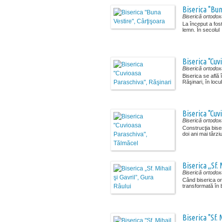
Biserica "Bun
Biserică ortodox
La început a fost
lemn. În secolul 
Biserica "Cuv
Biserică ortodox
Biserica se află 
Răşinari, în locul
Biserica "Cuv
Biserică ortodox
Construcţia biser
doi ani mai târzi
Biserica „Sf. 
Biserică ortodox
Când biserica or
transformată în b
Biserica "Sf. 