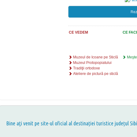
Rez
CE VEDEM
CE FAC
Muzeul de Icoane pe Sticlă
Meşter
Muzeul Protopopiatului
Tradiţii ortodoxe
Ateliere de pictură pe sticlă
Bine aţi venit pe site-ul oficial al destinației turistice județul Sib