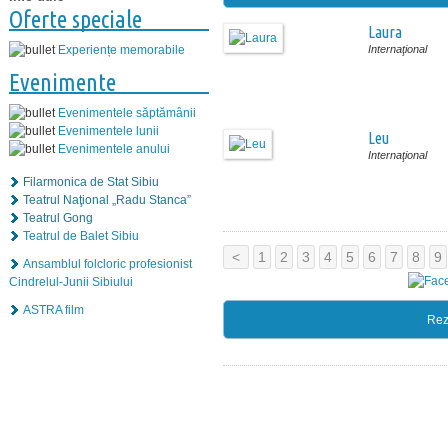
Oferte speciale
Laura
Internaţional
Experiențe memorabile
Evenimente
Evenimentele săptămânii
Evenimentele lunii
Leu
Evenimentele anului
Internaţional
Filarmonica de Stat Sibiu
Teatrul Naţional „Radu Stanca”
Teatrul Gong
Teatrul de Balet Sibiu
<
1
2
3
4
5
6
7
8
9
Ansamblul folcloric profesionist
Cindrelul-Junii Sibiului
ASTRA film
Rez