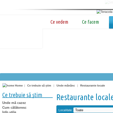
Ce vedem
Ce facem
Home
|
Ce trebuie să știm
|
Unde mănânc
|
Restaurante locale
Ce trebuie să știm
Restaurante local
Unde mă cazez
Cum călătoresc
Localitate:
Info utile