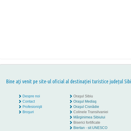
Bine aţi venit pe site-ul oficial al destinației turistice județul Sib
Despre noi
Oraşul Sibiu
Contact
Oraşul Mediaş
Profesionişti
Oraşul Cisnădie
Broşuri
Colinele Transilvaniei
Mărginimea Sibiului
Biserici fortificate
Biertan - sit UNESCO