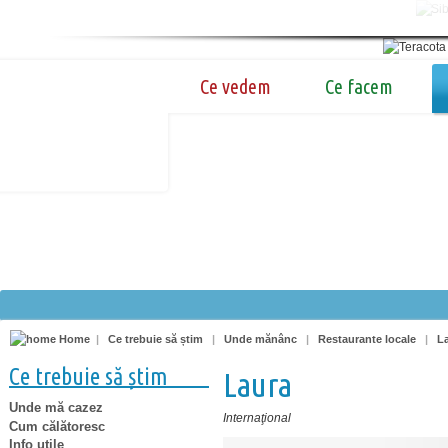
Ce vedem
Ce facem
Home
|
Ce trebuie să știm
|
Unde mănânc
|
Restaurante locale
|
L
Ce trebuie să știm
Laura
Unde mă cazez
Internaţional
Cum călătoresc
Info utile