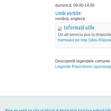
duminică: 09.00-14.00
Limbi vorbite:
română, engleză
Informații utile
Un alt serviciu pus la dispozi
tramvaiul pe ruta Sibiu-Rășina
Descoperiți legendele comunei p
Legende Rășinărene (questoap
Bine aţi venit pe site-ul oficial al destinației turistice județul Sib