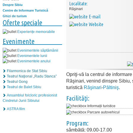
Localitate:
Despre Sibiu
Răşinari
Centre de Informare Turistică
E-mail
Ghizi de turism
Oferte speciale
Website
Experiențe memorabile
Evenimente
Evenimentele săptămânii
Evenimentele lunii
Evenimentele anului
Filarmonica de Stat Sibiu
Opriţi-vă la centrul de informare
Teatrul Naţional „Radu Stanca”
Răşinari, venind dinspre Sibiu, ş
Teatrul Gong
turistică
Răşinari
-
Păltiniş
.
Teatrul de Balet Sibiu
Ansamblul folcloric profesionist
Facilităţi:
Cindrelul-Junii Sibiului
Informații turistice
ASTRA film
Parcare autovehicul
Program:
sâmbătă: 09.00-17.00