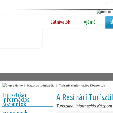
Látnivalók
Ajánló
I
Home
|
Hasznos tudnivalók
|
Turisztikai Információs Központok
Turisztikai
A Resinári Turiszt
Információs
Központok
Turisztikai Információs Központ
Események