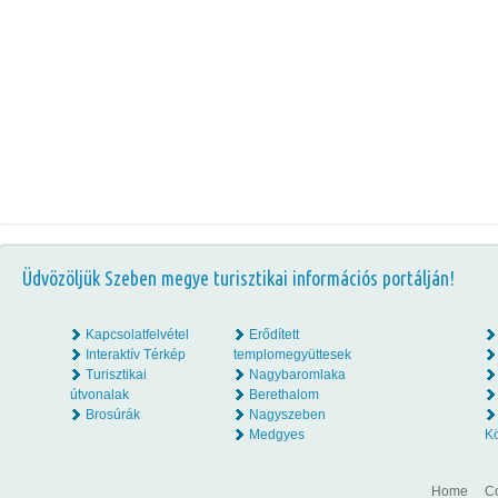
Üdvözöljük Szeben megye turisztikai információs portálján!
Kapcsolatfelvétel
Erődített
Interaktív Térkép
templomegyüttesek
Turisztikai
Nagybaromlaka
útvonalak
Berethalom
Brosúrák
Nagyszeben
Medgyes
K
Home
Co