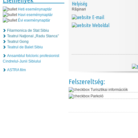
Helyiség
Heti eseménynaptár
Răşinari
Havi eseménynaptár
E-mail
Évi eseménynaptár
Weboldal
Filarmonica de Stat Sibiu
Teatrul Naţional „Radu Stanca”
Teatrul Gong
Teatrul de Balet Sibiu
Ansamblul folcloric profesionist
Cindrelul-Junii Sibiului
ASTRA film
Felszereltség:
Turisztikai információk
Parkoló