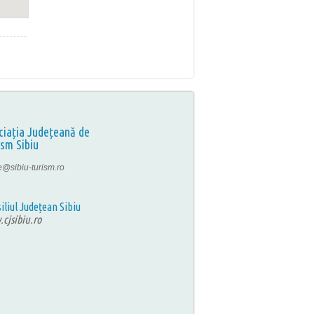
ciația Județeană de
ism Sibiu
ce@sibiu-turism.ro
iliul Județean Sibiu
cjsibiu.ro