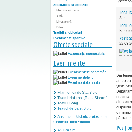
Spectacole
Spectacole şi expoziţii
Muzică şi dans
Localit
Artă
Sibiu
Literatură
Locul d
Film
Bibliot
Tradiţii şi obiceiuri
Perioa
Evenimente sportive
Oferte speciale
22.03.2
Experiențe memorabile
Evenimente
Evenimentele săptămânii
Din temera
Evenimentele lunii
arheologi
Evenimentele anului
şase vol
Departame
Filarmonica de Stat Sibiu
prezintă, 
Teatrul Naţional „Radu Stanca”
din cauz
Teatrul Gong
dispariţia
Teatrul de Balet Sibiu
o minimă 
Ansamblul folcloric profesionist
păstrarea
Cindrelul-Junii Sibiului
Poziţio
ASTRA film