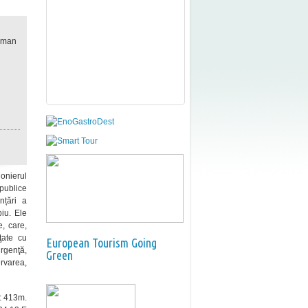
erman
ionierul
 publice
nțări a
iu. Ele
e, care,
ţate cu
European Tourism Going
urgenţă,
Green
ervarea,
e: 413m.