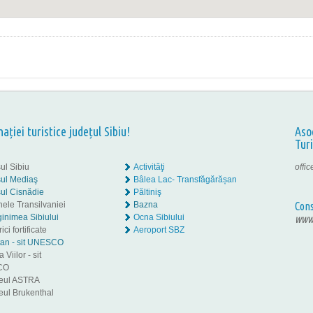
nației turistice județul Sibiu!
Aso
Tur
ul Sibiu
Activităţi
offi
ul Mediaş
Bâlea Lac- Transfăgărășan
ul Cisnădie
Păltiniş
nele Transilvaniei
Bazna
Cons
inimea Sibiului
Ocna Sibiului
www.
ici fortificate
Aeroport SBZ
tan - sit UNESCO
 Viilor - sit
CO
eul ASTRA
ul Brukenthal