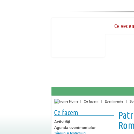
Ce vede
Home
|
Ce facem
|
Evenimente
|
Sp
Ce facem
Patr
Activități
Rom
Agenda evenimentelor
Târguri şi festivaluri