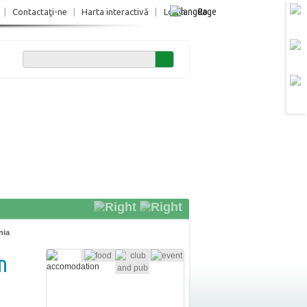
Ro
|
Contactaţi-ne
|
Harta interactivă
|
Login
nia
n