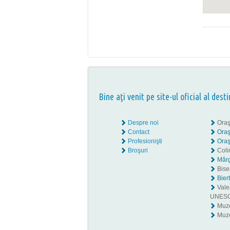
Bine aţi venit pe site-ul oficial al desti
Despre noi
Oraş
Contact
Oraş
Profesionişti
Oraş
Broşuri
Coli
Mărg
Biser
Bier
Valea
UNES
Muz
Muze