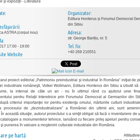
 şi expoziţii
-
Literatură
ate:
Organizator:
Editura Honterus și Forumul Democrat G
din Sibiu
esfăşurării:
Adresa:
eca ASTRA (corpul nou)
str. George Barițiu, nr. 5
da:
Tel. fix:
017 17:00 - 19:00
+40 269 210551
Website
E-mail
rul proiect editorial „Patrimoniu preindustrial şi industrial în România” iniţiat de p
ei industriale româneşti, Volker Wollmann, Editura Honterus din Sibiu a izbutit să
ume, la interval de câte un an - nu în ultimul rând cu ajutorul unei fina
ntului pentru Relații Interetnice prin Forumului Democrat al Germanilor din Sib
după criteriul importanţei lor pentru existenţa omului, mărturiile culturii industrial
a procesului de „dezindustrializare” a României din ultimii ani, sunt amenin
. În această situaţie, autorul proiectului s-a simţit obligat să facă o inventariere de 
catalogare a monumentelor tehnice, lansând cu fiecare prilej apeluri pentru cons
 şi punerea în valoare a moştenirii culturale industriale din România.
nare pe hartă
Altitudin