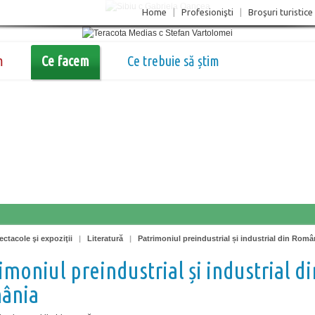
Home
|
Profesionişti
|
Broşuri turistice
m
Ce facem
Ce trebuie să știm
ectacole şi expoziţii
|
Literatură
|
Patrimoniul preindustrial și industrial din Româ
imoniul preindustrial și industrial di
ânia