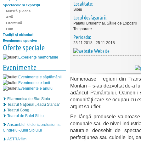
Localitate:
Spectacole şi expoziţii
Sibiu
Muzică şi dans
Locul desfăşurării:
Artă
Literatură
Palatul Brukenthal, Sălile de Expoziții
Temporare
Film
Tradiţii şi obiceiuri
Perioada:
Evenimente sportive
23.11.2018 - 25.11.2018
Oferte speciale
Website
Experiențe memorabile
Evenimente
Evenimentele săptămânii
Numeroase regiuni din Transi
Evenimentele lunii
Montan – s-au dezvoltat de-a lun
Evenimentele anului
adâncul Pământului. Oamenii s-
comunităţi care se ocupau cu ex
Filarmonica de Stat Sibiu
Teatrul Naţional „Radu Stanca”
argint sau fier.
Teatrul Gong
Pe lângă produsele valoroase e
Teatrul de Balet Sibiu
comunale sau de nivel industria
Ansamblul folcloric profesionist
naturale deosebit de spectac
Cindrelul-Junii Sibiului
perfecţiunea sau culorile lor, 
ASTRA film