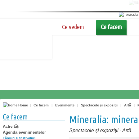
Ce vedem
Ce facem
Home
|
Ce facem
|
Evenimente
|
Spectacole şi expoziţii
|
Artă
|
Ce facem
Mineralia: minera
Activități
Spectacole şi expoziţii
-
Artă
Agenda evenimentelor
Târguri şi festivaluri