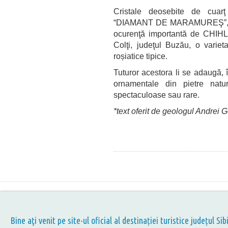
Cristale deosebite de cuarţ
“DIAMANT DE MARAMUREŞ”, apa
ocurenţă importantă de CHIH
Colţi, judeţul Buzău, o varie
roșiatice tipice.
Tuturor acestora li se adaugă, î
ornamentale din pietre natu
spectaculoase sau rare.
*text oferit de geologul Andrei 
Bine aţi venit pe site-ul oficial al destinației turistice județul Sib