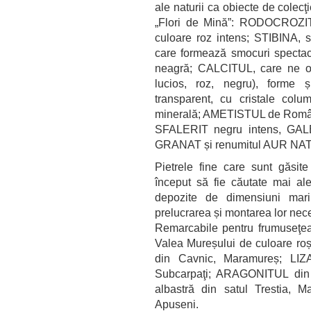
ale naturii ca obiecte de colec
„Flori de Mină”: RODOCROZIT
culoare roz intens; STIBINA, s
care formează smocuri spectacu
neagră; CALCITUL, care ne of
lucios, roz, negru), forme 
transparent, cu cristale colu
minerală; AMETISTUL de România
SFALERIT negru intens, GAL
GRANAT și renumitul AUR NAT
Pietrele fine care sunt găsite
început să fie căutate mai al
depozite de dimensiuni mari
prelucrarea și montarea lor nec
Remarcabile pentru frumuseţe
Valea Mureșului de culoare r
din Cavnic, Maramureș; LIZ
Subcarpaţi; ARAGONITUL din 
albastră din satul Trestia,
Apuseni.