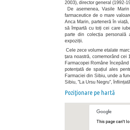
2003), director general (1992-1
De asemenea, Vasile Marin a
farmaceutice de o mare valoare
Anca Marin, parteneră în viață, 
să împartă cu toți cei care iu
parte din colecția personală 
expoziții.
Cele zece volume etalate march
țara noastră, comemorând cei 1
Farmacopei Române începând cu
potențată de spațiul ales pen
Farmaciei din Sibiu, unde a func
Sibiu, ”La Ursu Negru”, înființat
Poziţionare pe hartă
This page can't l