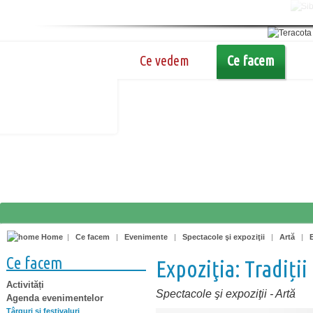
Ce vedem
Ce facem
Home
|
Ce facem
|
Evenimente
|
Spectacole şi expoziţii
|
Artă
|
Ce facem
Expoziţia: Tradiți
Activități
Spectacole şi expoziţii
-
Artă
Agenda evenimentelor
Târguri şi festivaluri