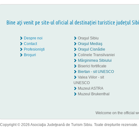
Bine aţi venit pe site-ul oficial al destinației turistice județul Sib
Despre noi
Oraşul Sibiu
Contact
Oraşul Mediaş
Profesionişti
Oraşul Cisnădie
Broşuri
Colinele Transilvaniei
Mărginimea Sibiului
Biserici fortificate
Biertan - sit UNESCO
Valea Viilor - sit
UNESCO
Muzeul ASTRA
Muzeul Brukenthal
Welcome on the official w
Copyright © 2026 Asociaţia Judeţeană de Turism Sibiu. Toate drepturile rezervate.