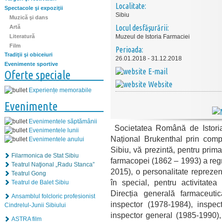
Localitate:
Spectacole şi expoziţii
Sibiu
Muzică şi dans
Locul desfăşurării:
Artă
Literatură
Muzeul de Istoria Farmaciei
Film
Perioada:
Tradiţii şi obiceiuri
26.01.2018 - 31.12.2018
Evenimente sportive
E-mail
Oferte speciale
Website
Experiențe memorabile
Evenimente
Evenimentele săptămânii
Societatea Română de Istoria
Evenimentele lunii
Național Brukenthal prin comp
Evenimentele anului
Sibiu, vă prezintă, pentru prima
Filarmonica de Stat Sibiu
farmacopei (1862 – 1993) a regr
Teatrul Naţional „Radu Stanca”
2015), o personalitate reprezen
Teatrul Gong
în special, pentru activitatea
Teatrul de Balet Sibiu
Direcția generală farmaceuti
Ansamblul folcloric profesionist
inspector (1978-1984), inspect
Cindrelul-Junii Sibiului
inspector general (1985-1990),
ASTRA film