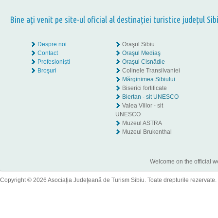
Bine aţi venit pe site-ul oficial al destinației turistice județul Sib
Despre noi
Oraşul Sibiu
Contact
Oraşul Mediaş
Profesionişti
Oraşul Cisnădie
Broşuri
Colinele Transilvaniei
Mărginimea Sibiului
Biserici fortificate
Biertan - sit UNESCO
Valea Viilor - sit
UNESCO
Muzeul ASTRA
Muzeul Brukenthal
Welcome on the official w
Copyright © 2026 Asociaţia Judeţeană de Turism Sibiu. Toate drepturile rezervate.