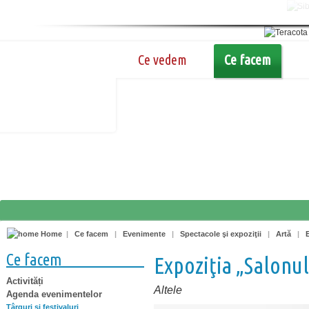
Ce vedem
Ce facem
Home
|
Ce facem
|
Evenimente
|
Spectacole şi expoziţii
|
Artă
|
Ce facem
Expoziţia „Salonul
Activități
Altele
Agenda evenimentelor
Târguri şi festivaluri