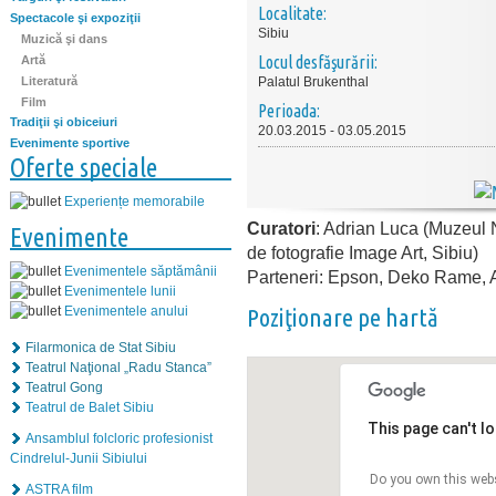
Localitate:
Spectacole şi expoziţii
Sibiu
Muzică şi dans
Locul desfăşurării:
Artă
Literatură
Palatul Brukenthal
Film
Perioada:
Tradiţii şi obiceiuri
20.03.2015 - 03.05.2015
Evenimente sportive
Oferte speciale
Experiențe memorabile
Curatori
: Adrian Luca (Muzeul 
Evenimente
de fotografie Image Art, Sibiu)
Evenimentele săptămânii
Parteneri: Epson, Deko Rame, 
Evenimentele lunii
Poziţionare pe hartă
Evenimentele anului
Filarmonica de Stat Sibiu
Teatrul Naţional „Radu Stanca”
Teatrul Gong
Teatrul de Balet Sibiu
This page can't l
Ansamblul folcloric profesionist
Cindrelul-Junii Sibiului
Do you own this web
ASTRA film