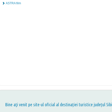
ASTRA film
Bine aţi venit pe site-ul oficial al destinației turistice județul Sib