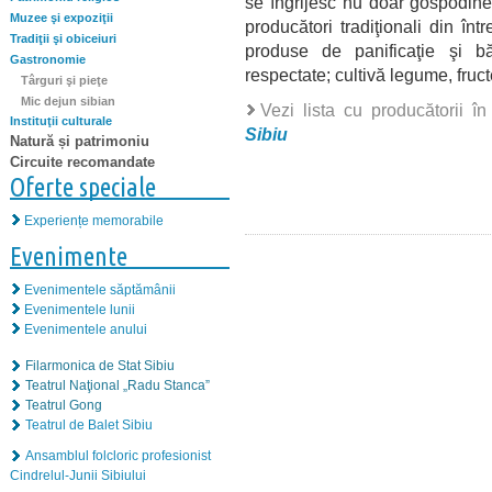
se îngrijesc nu doar gospodine
Muzee şi expoziţii
producători tradiţionali din înt
Tradiţii şi obiceiuri
produse de panificaţie şi bă
Gastronomie
respectate; cultivă legume, fru
Târguri şi pieţe
Mic dejun sibian
Vezi lista cu producătorii î
Instituţii culturale
Sibiu
Natură și patrimoniu
Circuite recomandate
Oferte speciale
Experiențe memorabile
Evenimente
Evenimentele săptămânii
Evenimentele lunii
Evenimentele anului
Filarmonica de Stat Sibiu
Teatrul Naţional „Radu Stanca”
Teatrul Gong
Teatrul de Balet Sibiu
Ansamblul folcloric profesionist
Cindrelul-Junii Sibiului