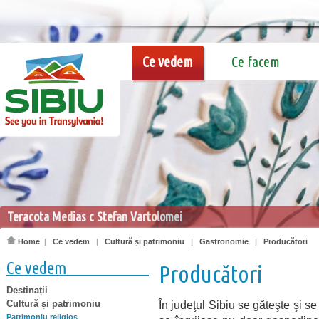
Ce vedem
Ce facem
Teracota Medias c Stefan Vartolomei
Home
|
Ce vedem
|
Cultură și patrimoniu
|
Gastronomie
|
Producători
Ce vedem
Producători
Destinații
Cultură și patrimoniu
În judeţul Sibiu se găteşte şi s
Patrimoniu religios