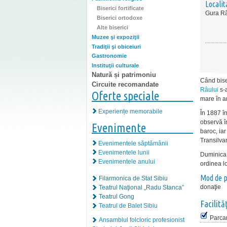
Localit
Biserici fortificate
Gura Râ
Biserici ortodoxe
Alte biserici
Muzee şi expoziţii
Tradiţii şi obiceiuri
Gastronomie
Instituţii culturale
Natură și patrimoniu
Când biser
Circuite recomandate
Râului
s-a
Oferte speciale
mare în a
Experiențe memorabile
În 1887 în
observă î
Evenimente
baroc, iar
Transilva
Evenimentele săptămânii
Evenimentele lunii
Duminica ş
Evenimentele anului
ordinea lo
Mod de p
Filarmonica de Stat Sibiu
donaţie
Teatrul Naţional „Radu Stanca”
Teatrul Gong
Facilităţ
Teatrul de Balet Sibiu
Parca
Ansamblul folcloric profesionist