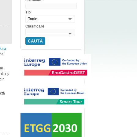
Localitate:
Tip
Toate
Clasificare
CAUTĂ
ura
mai
se
tin şi
din
ectă