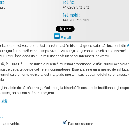
ate:
Tel. fix:
ului
+4 0269 572 172
Tel. mobil:
+4 0766 755 909
E-mail
ica ortodoxă veche le-a fost transformată în biserică greco-catolică, locuitorii din
G
u rugat într-o mică capelă improvizată. Au reuşit să-şi construiască o altă biserică 
nul 1799, însă aceasta nu a rezistat decât un secol intemperiilor vremii.
să, în Gura Râului se ridica o biserică mult mai grandioasă. Astăzi, turnul acesteia 
ncă de departe, de pe colinele înconjurătoare. Biserica este un amestec de stil bizan
 turnul cu elemente gotice a fost înălţat de meşterii saşi după modelul celor săseşti 
nia.
i în zilele de sărbătoare gurănii merg la biserică în costumele tradiţionale şi resp
curilor, obicei din străbuni moştenit.
lată:
i:
re autovehicul
Parcare autocar