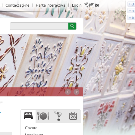
Ro
|
Contactaţi-ne
|
Harta interactivă
|
Login
ui
i
Cazare