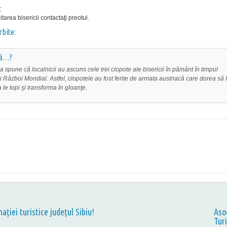
:
itarea bisericii contactaţi preotul.
rbite:
că…?
 spune că localnicii au ascuns cele trei clopote ale bisericii în pământ în timpul
i Război Mondial. Astfel, clopotele au fost ferite de armata austriacă care dorea să l
 le topi şi transforma în gloanţe.
nației turistice județul Sibiu!
Aso
Tur