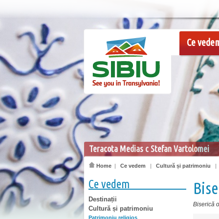
Ce vede
Teracota Medias c Stefan Vartolomei
Home
|
Ce vedem
|
Cultură și patrimoniu
Ce vedem
Bise
Destinații
Biserică 
Cultură și patrimoniu
Patrimoniu religios