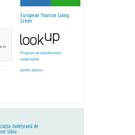
European Tourism Going
Green
e ia
Program de transformare
sustenabilă
pentru afaceri
ciația Județeană de
ism Sibiu