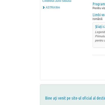
Cindrelul-Junii Sibiului
Program
ASTRA film
Pentru viz
Limbi vo
română
Știați 
Legenda
Primulu
pentru a
Bine aţi venit pe site-ul oficial al desti