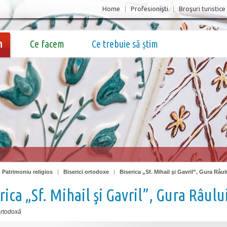
Home
|
Profesionişti
|
Broşuri turistice
m
Ce facem
Ce trebuie să știm
|
Patrimoniu religios
|
Biserici ortodoxe
|
Biserica „Sf. Mihail şi Gavril”, Gura Râul
rica „Sf. Mihail şi Gavril”, Gura Râulu
ortodoxă