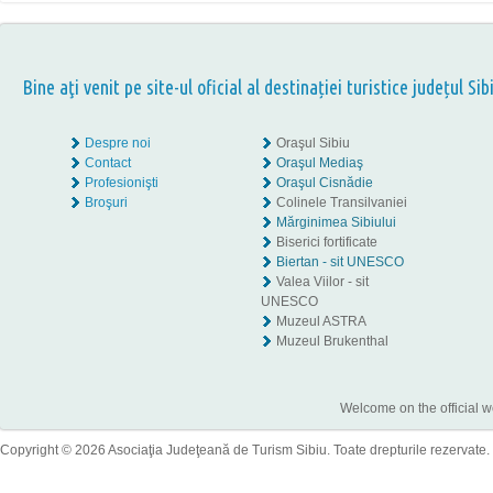
Bine aţi venit pe site-ul oficial al destinației turistice județul Sib
Despre noi
Oraşul Sibiu
Contact
Oraşul Mediaş
Profesionişti
Oraşul Cisnădie
Broşuri
Colinele Transilvaniei
Mărginimea Sibiului
Biserici fortificate
Biertan - sit UNESCO
Valea Viilor - sit
UNESCO
Muzeul ASTRA
Muzeul Brukenthal
Welcome on the official w
Copyright © 2026 Asociaţia Judeţeană de Turism Sibiu. Toate drepturile rezervate.