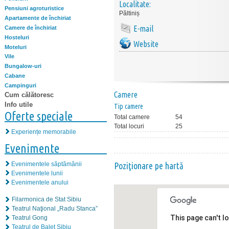
Localitate:
Pensiuni agroturistice
Păltiniș
Apartamente de închiriat
E-mail
Camere de închiriat
Hosteluri
Website
Moteluri
Vile
Bungalow-uri
Cabane
Campinguri
Camere
Cum călătoresc
Info utile
Tip camere
Oferte speciale
Total camere
54
Total locuri
25
Experiențe memorabile
Evenimente
Evenimentele săptămânii
Poziţionare pe hartă
Evenimentele lunii
Evenimentele anului
Filarmonica de Stat Sibiu
Teatrul Naţional „Radu Stanca”
This page can't l
Teatrul Gong
Teatrul de Balet Sibiu