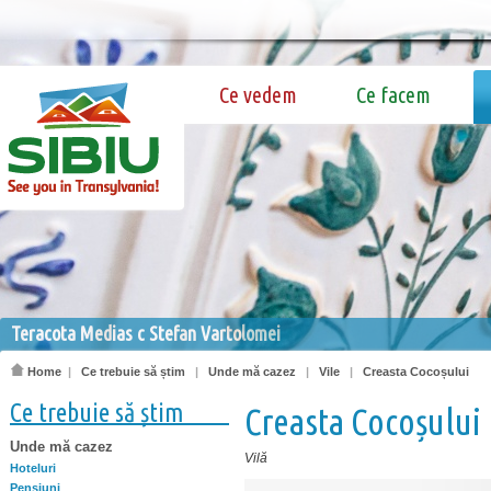
Ce vedem
Ce facem
Teracota Medias c Stefan Vartolomei
Home
|
Ce trebuie să știm
|
Unde mă cazez
|
Vile
|
Creasta Cocoșului
Ce trebuie să știm
Creasta Cocoșului
Unde mă cazez
Vilă
Hoteluri
Pensiuni