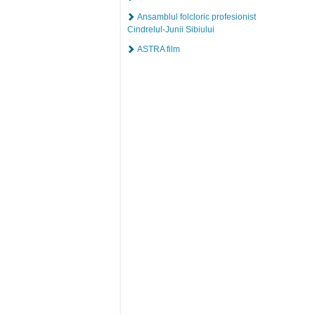
Ansamblul folcloric profesionist
Cindrelul-Junii Sibiului
ASTRA film