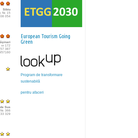
Sibiu
r, Nr. 15
 908 054
European Tourism Going
Green
ăşinari
, nr 172
 557 387
5957160
Program de transformare
sustenabilă
pentru afaceri
 de Sus
Nr. 366
 233 329