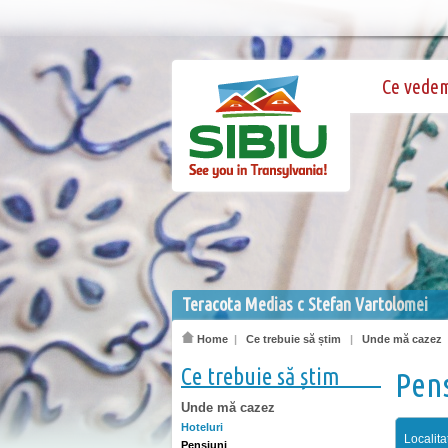
Ce vede
Teracota Medias c Stefan Vartolomei
Home
|
Ce trebuie să știm
|
Unde mă cazez
Ce trebuie să știm
Pen
Unde mă cazez
Hoteluri
Localita
Pensiuni