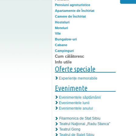
Pensiuni agroturistice
Apartamente de închiriat
Camere de închiriat
Hosteluri
Moteluri
Vile
Bungalow-uri
Cabane
Campinguri
Cum călătoresc
Info utile
Oferte speciale
Experiențe memorabile
Evenimente
Evenimentele săptămânii
Evenimentele lunii
Evenimentele anului
Filarmonica de Stat Sibiu
Teatrul Naţional „Radu Stanca”
Teatrul Gong
Teatrul de Balet Sibiu