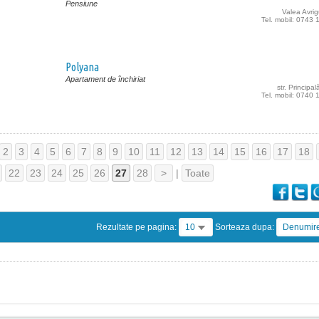
Pensiune
Valea Avrig
Tel. mobil: 0743
Polyana
Apartament de închiriat
str. Principal
Tel. mobil: 0740
2
3
4
5
6
7
8
9
10
11
12
13
14
15
16
17
18
22
23
24
25
26
27
28
>
|
Toate
Rezultate pe pagina:
10
Sorteaza dupa:
Denumir