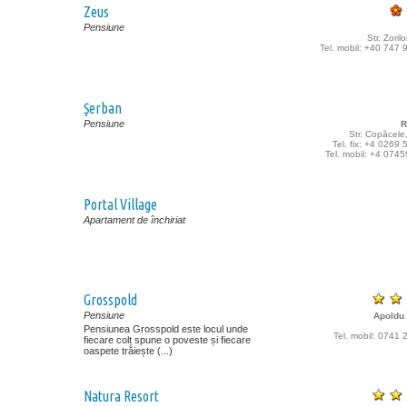
Zeus
Pensiune
Str. Zorilo
Tel. mobil: +40 747
Şerban
Pensiune
R
Str. Copăcele
Tel. fix: +4 0269
Tel. mobil: +4 074
Portal Village
Apartament de închiriat
Grosspold
Pensiune
Apoldu
Pensiunea Grosspold este locul unde
Tel. mobil: 0741
fiecare colț spune o poveste și fiecare
oaspete trăiește (...)
Natura Resort