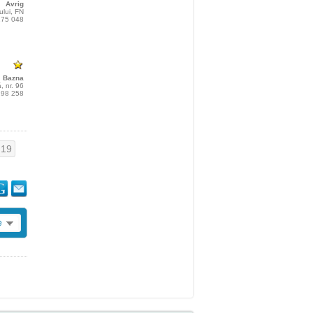
Avrig
ului, FN
 175 048
Bazna
ă, nr. 96
 198 258
19
e