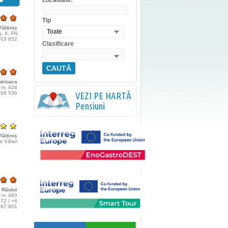
Localitate:
Tip
Păltiniș
Toate
, II, FN
 303 852
Clasificare
CAUTĂ
trioara
nr. 424
 568 536
VEZI PE HARTĂ
Pensiuni
Păltiniș
a Vălari
 Râului
, nr. 480
572 / +4
087 801