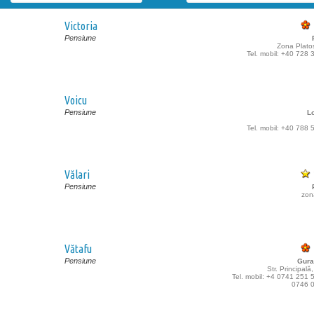
Victoria
Pensiune
Zona Platoș
Tel. mobil: +40 728
Voicu
Pensiune
Lo
Tel. mobil: +40 788
Vălari
Pensiune
zon
Vătafu
Pensiune
Gura
Str. Principală
Tel. mobil: +4 0741 251 
0746 