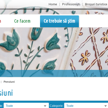
Home
|
Profesionişti
|
Broşuri turistice
m
Ce facem
Ce trebuie să știm
|
Pensiuni
siuni
te:
Toate
Categorie:
Toate