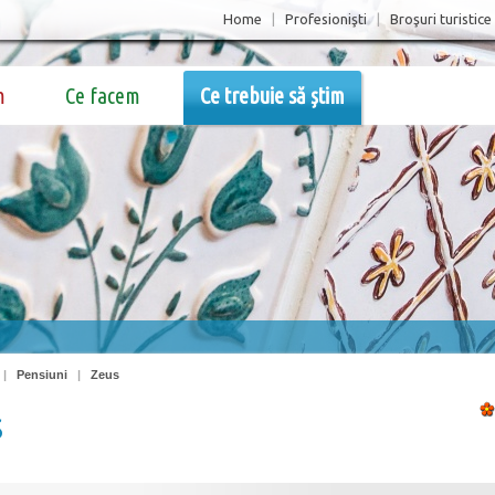
Home
|
Profesionişti
|
Broşuri turistice
m
Ce facem
Ce trebuie să știm
|
Pensiuni
|
Zeus
s