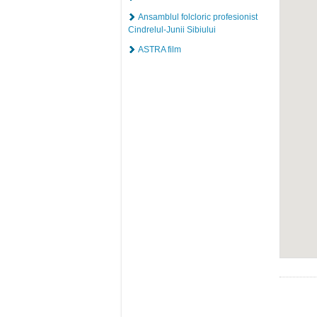
Ansamblul folcloric profesionist
Cindrelul-Junii Sibiului
ASTRA film