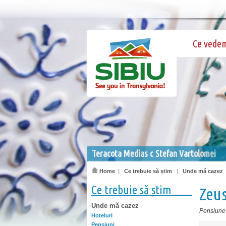
Ce vede
Teracota Medias c Stefan Vartolomei
Home
|
Ce trebuie să știm
|
Unde mă cazez
Ce trebuie să știm
Zeu
Unde mă cazez
Pensiune
Hoteluri
Pensiuni