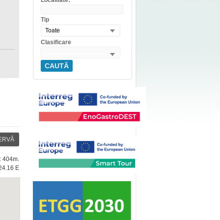
Localitate:
Tip
Toate
Clasificare
CAUTĂ
ERVĂ
e: 404m.
24.16 E