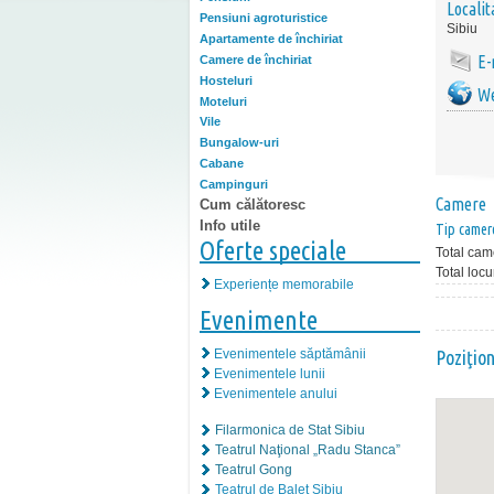
Localit
Pensiuni agroturistice
Sibiu
Apartamente de închiriat
E-
Camere de închiriat
Hosteluri
We
Moteluri
Vile
Bungalow-uri
Cabane
Campinguri
Camere
Cum călătoresc
Info utile
Tip camer
Oferte speciale
Total cam
Total locu
Experiențe memorabile
Evenimente
Evenimentele săptămânii
Poziţio
Evenimentele lunii
Evenimentele anului
Filarmonica de Stat Sibiu
Teatrul Naţional „Radu Stanca”
Teatrul Gong
Teatrul de Balet Sibiu