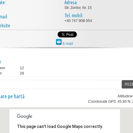
ate:
Adresa:
Str. Zorilor, Nr. 15
Tel. mobil:
mail
+40 747 908 054
bsite
E-mail
e
ere
12
ri
28
REZ
nare pe hartă
Altitudin
Coordonate GPS: 45.80 N, 
This page can't load Google Maps correctly.