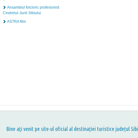
Ansamblul folcloric profesionist
Cindrelul-Junii Sibiului
ASTRA film
Bine aţi venit pe site-ul oficial al destinației turistice județul Sib