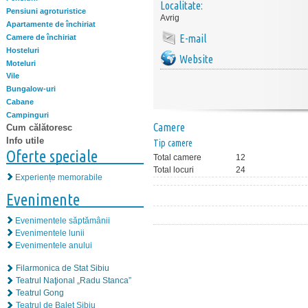
Localitate:
Pensiuni agroturistice
Avrig
Apartamente de închiriat
E-mail
Camere de închiriat
Hosteluri
Website
Moteluri
Vile
Bungalow-uri
Cabane
Campinguri
Camere
Cum călătoresc
Info utile
Tip camere
Oferte speciale
Total camere
12
Total locuri
24
Experiențe memorabile
Evenimente
Evenimentele săptămânii
Evenimentele lunii
Evenimentele anului
Filarmonica de Stat Sibiu
Teatrul Naţional „Radu Stanca”
Teatrul Gong
Teatrul de Balet Sibiu