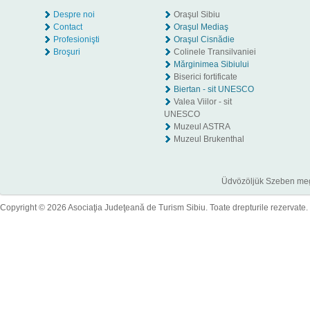
Despre noi
Oraşul Sibiu
Contact
Oraşul Mediaş
Profesionişti
Oraşul Cisnădie
Broşuri
Colinele Transilvaniei
Mărginimea Sibiului
Biserici fortificate
Biertan - sit UNESCO
Valea Viilor - sit
UNESCO
Muzeul ASTRA
Muzeul Brukenthal
Üdvözöljük Szeben megye
Copyright © 2026 Asociaţia Judeţeană de Turism Sibiu. Toate drepturile rezervate.