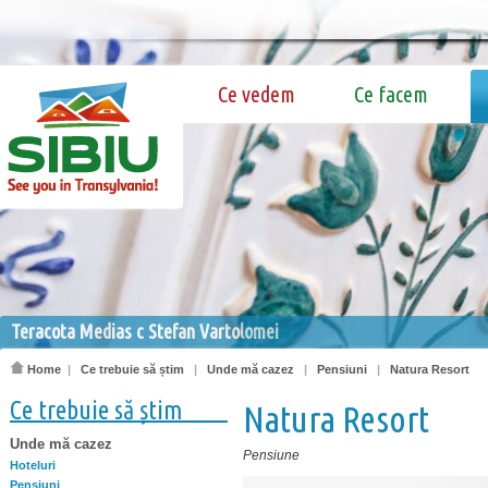
Ce vedem
Ce facem
Teracota Medias c Stefan Vartolomei
Home
|
Ce trebuie să știm
|
Unde mă cazez
|
Pensiuni
|
Natura Resort
Ce trebuie să știm
Natura Resort
Unde mă cazez
Pensiune
Hoteluri
Pensiuni