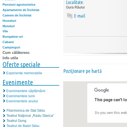
Localitate:
Pensiuni agroturistice
Gura Râului
Apartamente de închiriat
E-mail
Camere de închiriat
Hosteluri
Moteluri
Vile
Bungalow-uri
Cabane
Campinguri
Cum călătoresc
Info utile
Oferte speciale
Poziţionare pe hartă
Experiențe memorabile
Evenimente
Evenimentele săptămânii
Evenimentele lunii
This page can't l
Evenimentele anului
Filarmonica de Stat Sibiu
Do you own this web
Teatrul Naţional „Radu Stanca”
Teatrul Gong
Teatrul de Balet Sibiu