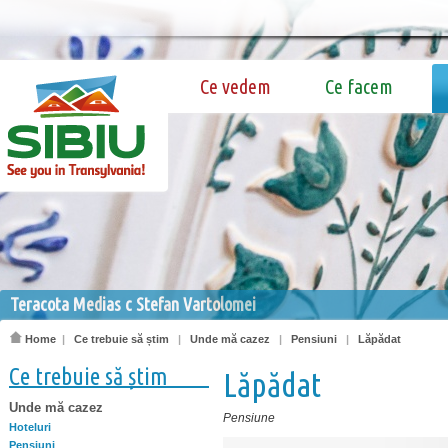
Ce vedem
Ce facem
Teracota Medias c Stefan Vartolomei
Home
|
Ce trebuie să știm
|
Unde mă cazez
|
Pensiuni
|
Lăpădat
Ce trebuie să știm
Lăpădat
Unde mă cazez
Pensiune
Hoteluri
Pensiuni