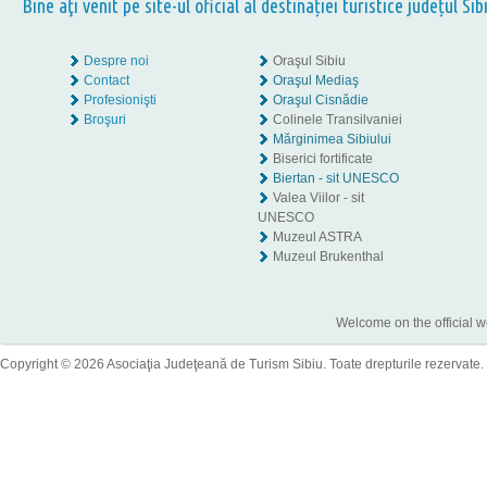
Bine aţi venit pe site-ul oficial al destinației turistice județul Sib
Despre noi
Oraşul Sibiu
Contact
Oraşul Mediaş
Profesionişti
Oraşul Cisnădie
Broşuri
Colinele Transilvaniei
Mărginimea Sibiului
Biserici fortificate
Biertan - sit UNESCO
Valea Viilor - sit
UNESCO
Muzeul ASTRA
Muzeul Brukenthal
Welcome on the official w
Copyright © 2026 Asociaţia Judeţeană de Turism Sibiu. Toate drepturile rezervate.