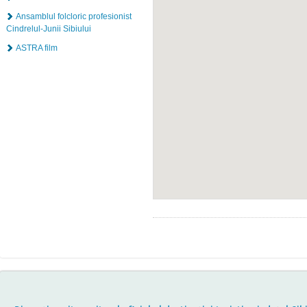
Ansamblul folcloric profesionist
Cindrelul-Junii Sibiului
ASTRA film