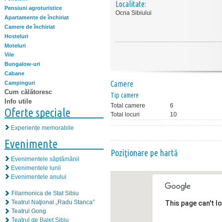
Localitate:
Pensiuni agroturistice
Ocna Sibiului
Apartamente de închiriat
Camere de închiriat
Hosteluri
Moteluri
Vile
Bungalow-uri
Cabane
Camere
Campinguri
Cum călătoresc
Tip camere
Info utile
Total camere
6
Oferte speciale
Total locuri
10
Experiențe memorabile
Evenimente
Poziţionare pe hartă
Evenimentele săptămânii
Evenimentele lunii
Evenimentele anului
Filarmonica de Stat Sibiu
Teatrul Naţional „Radu Stanca”
This page can't l
Teatrul Gong
Teatrul de Balet Sibiu