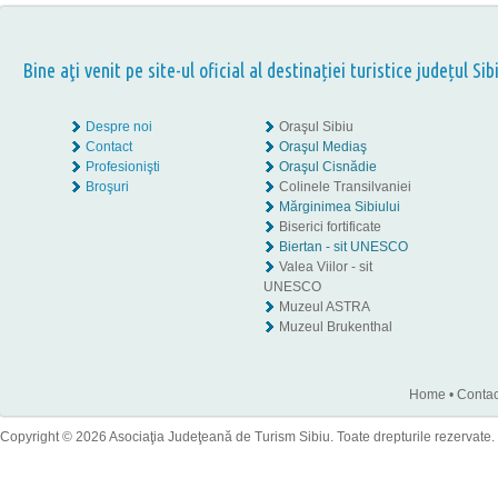
Bine aţi venit pe site-ul oficial al destinației turistice județul Sib
Despre noi
Oraşul Sibiu
Contact
Oraşul Mediaş
Profesionişti
Oraşul Cisnădie
Broşuri
Colinele Transilvaniei
Mărginimea Sibiului
Biserici fortificate
Biertan - sit UNESCO
Valea Viilor - sit
UNESCO
Muzeul ASTRA
Muzeul Brukenthal
Home
•
Contac
Copyright © 2026 Asociaţia Judeţeană de Turism Sibiu. Toate drepturile rezervate.