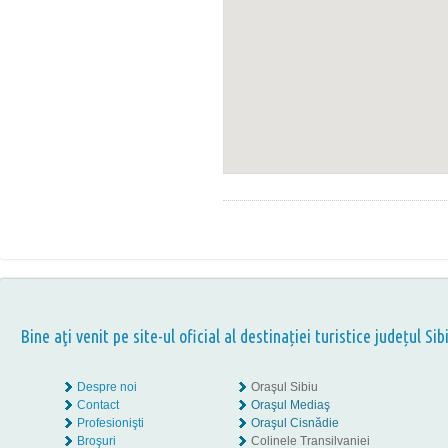
Bine aţi venit pe site-ul oficial al destinației turistice județul Sib
Despre noi
Oraşul Sibiu
Contact
Oraşul Mediaş
Profesionişti
Oraşul Cisnădie
Broşuri
Colinele Transilvaniei