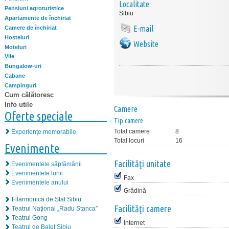
Localitate:
Pensiuni agroturistice
Sibiu
Apartamente de închiriat
E-mail
Camere de închiriat
Hosteluri
Website
Moteluri
Vile
Bungalow-uri
Cabane
Campinguri
Cum călătoresc
Info utile
Camere
Oferte speciale
Tip camere
Total camere
8
Experiențe memorabile
Total locuri
16
Evenimente
Facilităţi unitate
Evenimentele săptămânii
Evenimentele lunii
Fax
Evenimentele anului
Grădină
Filarmonica de Stat Sibiu
Facilităţi camere
Teatrul Naţional „Radu Stanca”
Teatrul Gong
Internet
Teatrul de Balet Sibiu