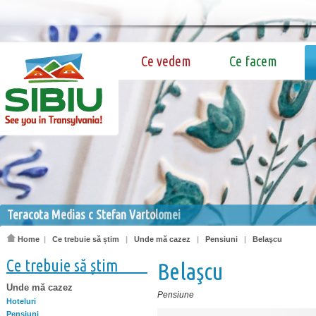
Ce vedem
Ce facem
Teracota Medias c Stefan Vartolomei
Home
|
Ce trebuie să știm
|
Unde mă cazez
|
Pensiuni
|
Belaşcu
Ce trebuie să știm
Belaşcu
Unde mă cazez
Pensiune
Hoteluri
Pensiuni