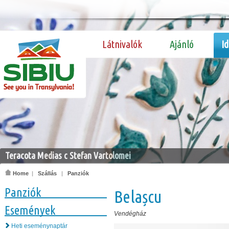
Látnivalók
Ajánló
I
Teracota Medias c Stefan Vartolomei
Home
|
Szállás
|
Panziók
Panziók
Belașcu
Események
Vendégház
Heti eseménynaptár