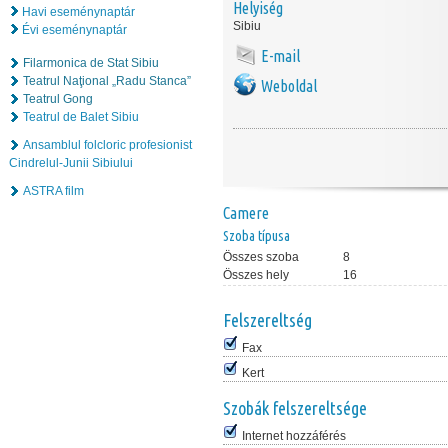
Helyiség
Havi eseménynaptár
Sibiu
Évi eseménynaptár
E-mail
Filarmonica de Stat Sibiu
Teatrul Naţional „Radu Stanca”
Weboldal
Teatrul Gong
Teatrul de Balet Sibiu
Ansamblul folcloric profesionist
Cindrelul-Junii Sibiului
ASTRA film
Camere
Szoba típusa
Összes szoba
8
Összes hely
16
Felszereltség
Fax
Kert
Szobák felszereltsége
Internet hozzáférés