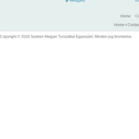
Medgyes
K
Home
Co
Home
•
Contac
Copyright © 2026 Szeben Megyei Turisztikai Egyesület. Minden jog fenntartva.