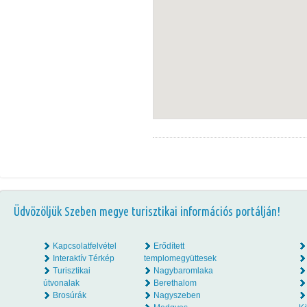
Üdvözöljük Szeben megye turisztikai információs portálján!
Kapcsolatfelvétel
Erődített
Interaktív Térkép
templomegyüttesek
Turisztikai
Nagybaromlaka
útvonalak
Berethalom
Brosúrák
Nagyszeben