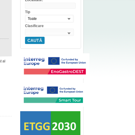
Localitate:
Tip
Toate
Clasificare
CAUTĂ
t al