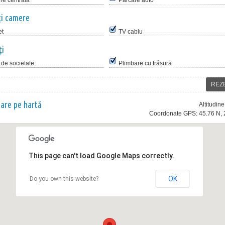
ire centrală
Parcare auto
ţi camere
et
TV cablu
ţi
 de societate
Plimbare cu trăsura
REZ
nare pe hartă
Altitudin
Coordonate GPS: 45.76 N, 
This page can't load Google Maps correctly.
OK
Do you own this website?