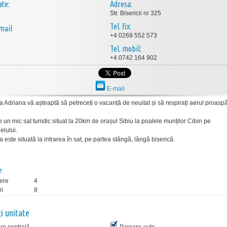
ate:
Adresa:
Str. Bisericii nr 325
Tel. fix:
mail
+4 0269 552 573
Tel. mobil:
+4 0742 164 902
E-mail
 Adriana vă așteaptă să petreceți o vacanță de neuitat și să respirați aerul proaspă
e un mic sat turistic situat la 20km de orașul Sibiu la poalele munților Cibin pe
elului.
este situată la intrarea în sat, pe partea stângă, lângă biserică.
e
ere
4
ri
8
ţi unitate