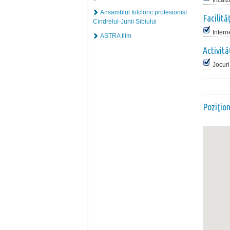
Încălz
Ansamblul folcloric profesionist
Facilită
Cindrelul-Junii Sibiului
Intern
ASTRA film
Activită
Jocuri
Poziţio