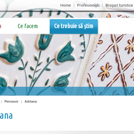
Home
|
Profesionişti
|
Broşuri turistice
m
Ce facem
Ce trebuie să știm
|
Pensiuni
|
Adriana
iana