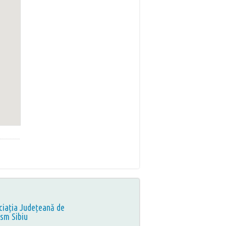
ciația Județeană de
ism Sibiu