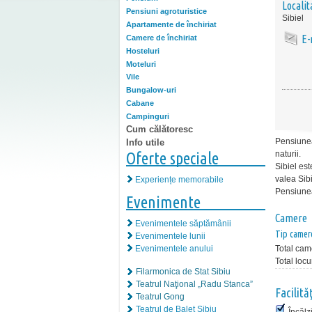
Localit
Pensiuni agroturistice
Sibiel
Apartamente de închiriat
E-
Camere de închiriat
Hosteluri
Moteluri
Vile
Bungalow-uri
Cabane
Campinguri
Cum călătoresc
Pensiunea
Info utile
Oferte speciale
naturii.
Sibiel est
valea Sibi
Experiențe memorabile
Pensiunea 
Evenimente
Camere
Evenimentele săptămânii
Tip camer
Evenimentele lunii
Evenimentele anului
Total cam
Total locu
Filarmonica de Stat Sibiu
Teatrul Naţional „Radu Stanca”
Facilită
Teatrul Gong
Teatrul de Balet Sibiu