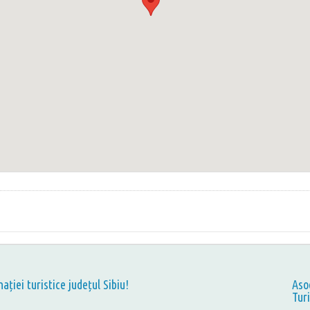
nației turistice județul Sibiu!
Aso
Tur