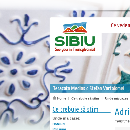
Ce vede
Teracota Medias c Stefan Vartolomei
Home
|
Ce trebuie să știm
|
Unde mă cazez
Ce trebuie să știm
Adr
Unde mă cazez
Pensiune
Hoteluri
Pensiuni