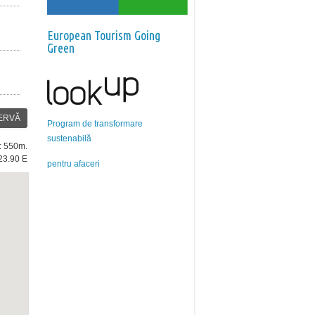
European Tourism Going
Green
ERVĂ
Program de transformare
sustenabilă
e: 550m.
23.90 E
pentru afaceri