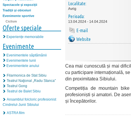
Localitate:
Spectacole şi expoziţii
Avrig
Tradiţii şi obiceiuri
Perioada:
Evenimente sportive
Ciclism
13.04.2024 - 14.04.2024
Oferte speciale
E-mail
Experiențe memorabile
Website
Evenimente
Evenimentele săptămânii
Evenimentele lunii
Cea mai cunoscută și mai dific
Evenimentele anului
cu participare internațională, 
Filarmonica de Stat Sibiu
din proximitatea Sibiului.
Teatrul Naţional „Radu Stanca”
Teatrul Gong
Competiția de mountain bike 
Teatrul de Balet Sibiu
profesioniști și amatori. De ase
Ansamblul folcloric profesionist
și începătorilor.
Cindrelul-Junii Sibiului
ASTRA film