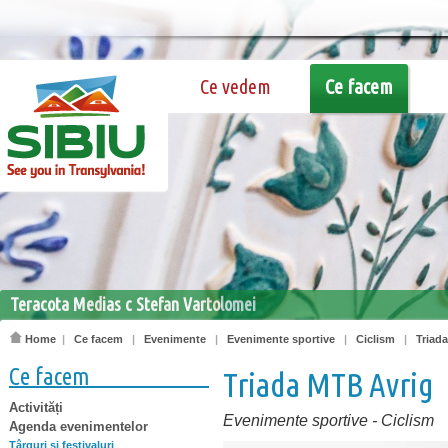
Ce vedem
Ce facem
Teracota Medias c Stefan Vartolomei
Home
|
Ce facem
|
Evenimente
|
Evenimente sportive
|
Ciclism
|
Triad
Ce facem
Triada MTB Avrig
Activități
Evenimente sportive
-
Ciclism
Agenda evenimentelor
Târguri şi festivaluri