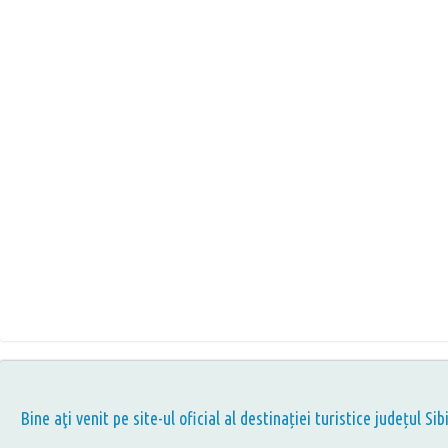
Bine aţi venit pe site-ul oficial al destinației turistice județul Sib