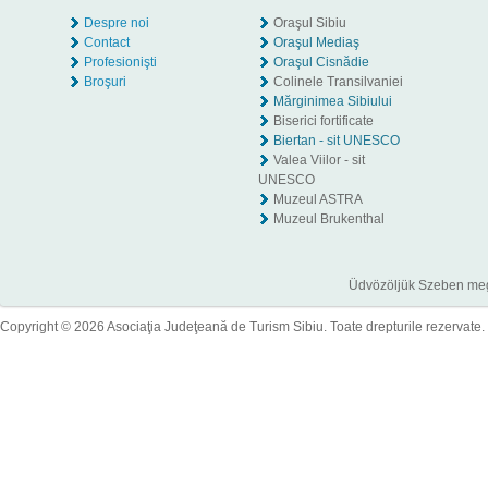
Despre noi
Oraşul Sibiu
Contact
Oraşul Mediaş
Profesionişti
Oraşul Cisnădie
Broşuri
Colinele Transilvaniei
Mărginimea Sibiului
Biserici fortificate
Biertan - sit UNESCO
Valea Viilor - sit
UNESCO
Muzeul ASTRA
Muzeul Brukenthal
Üdvözöljük Szeben megye
Copyright © 2026 Asociaţia Judeţeană de Turism Sibiu. Toate drepturile rezervate.