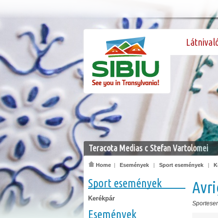
Látnival
Teracota Medias c Stefan Vartolomei
Home
|
Események
|
Sport események
|
K
Sport események
Avri
Kerékpár
Sportese
Események