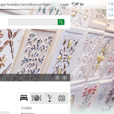
Ro
e hivatalos turisztikai portálján!
|
|
Login
Szállás