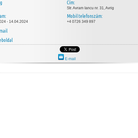
ég
Cím:
Str. Avram Iancu nr. 31, Avrig
tam:
Mobil telefonszám:
024 - 14.04.2024
+4 0726 349 897
mail
boldal
E-mail