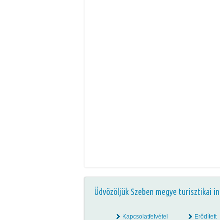
Üdvözöljük Szeben megye turisztikai in
Kapcsolatfelvétel
Erődített