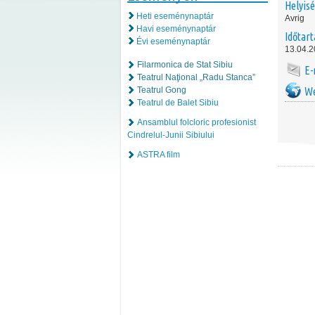
Helyis
Heti eseménynaptár
Avrig
Havi eseménynaptár
Időtar
Évi eseménynaptár
13.04.2
Filarmonica de Stat Sibiu
E-
Teatrul Naţional „Radu Stanca”
Teatrul Gong
We
Teatrul de Balet Sibiu
Ansamblul folcloric profesionist
Cindrelul-Junii Sibiului
ASTRA film