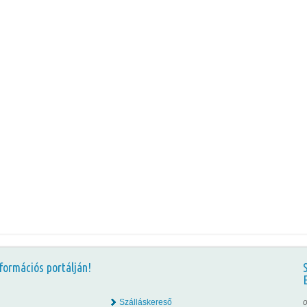
formációs portálján!
Szálláskereső
o