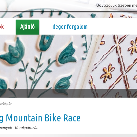
Üdvözöljük Szeben megy
ók
Ajánló
Idegenforgalom
erékpár
g Mountain Bike Race
mények
-
Kerékpározás