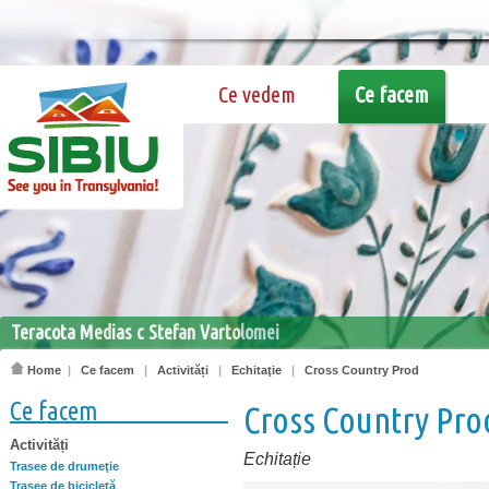
Ce vedem
Ce facem
Sibiu c Gabriela Oancea
Home
|
Ce facem
|
Activități
|
Echitaţie
|
Cross Country Prod
Ce facem
Cross Country Pro
Activități
Echitație
Trasee de drumeţie
Trasee de bicicletă