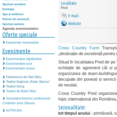
Localitate:
Sporturi acvatice
Prod
Echitaţie
Spa şi wellness
E-mail
Parcuri de aventură
Website
Sporturi aeriene
Agenda evenimentelor
Oferte speciale
Experiențe memorabile
Cross Country Farm
Transylv
Evenimente
„
destinație de excelență pentru 
Evenimentele săptămânii
Situat în localitatea Prod de pe
Evenimentele lunii
echitație de agrement cât și p
Evenimentele anului
organizarea de
team-buildingur
Filarmonica de Stat Sibiu
decupate din povești și servicii
Teatrul Naţional „Radu Stanca”
de neuitat.
Teatrul Gong
Teatrul de Balet Sibiu
Cross Country Prod organizea
hipic internațional din România
Ansamblul folcloric profesionist
Cindrelul-Junii Sibiului
Sezonalitate:
ASTRA film
tot timpul anului
- primăvară, v