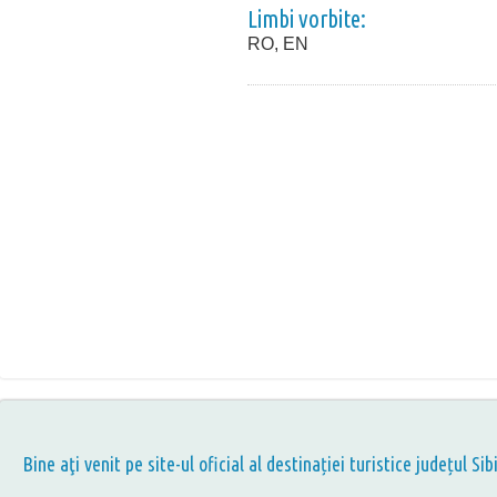
Limbi vorbite:
RO, EN
Bine aţi venit pe site-ul oficial al destinației turistice județul Sib