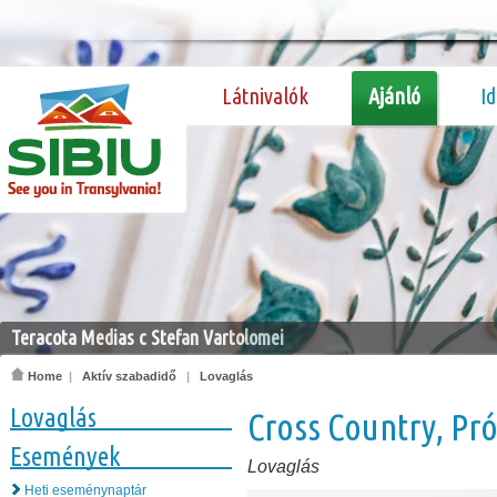
Látnivalók
Ajánló
I
Teracota Medias c Stefan Vartolomei
Home
|
Aktív szabadidő
|
Lovaglás
Lovaglás
Cross Country, Pr
Események
Lovaglás
Heti eseménynaptár