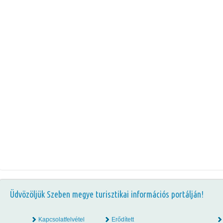
Üdvözöljük Szeben megye turisztikai információs portálján!
Kapcsolatfelvétel
Erődített