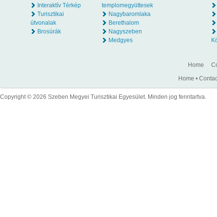
Interaktív Térkép
templomegyüttesek
Turisztikai
Nagybaromlaka
útvonalak
Berethalom
Brosúrák
Nagyszeben
Medgyes
K
Home
Co
Home
•
Contac
Copyright © 2026 Szeben Megyei Turisztikai Egyesület. Minden jog fenntartva.