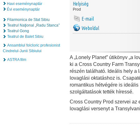
Helyiség
Havi eseménynaptár
Évi eseménynaptár
Prod
E-mail
Filarmonica de Stat Sibiu
Teatrul Naţional „Radu Stanca”
Weboldal
Teatrul Gong
Teatrul de Balet Sibiu
Ansamblul folcloric profesionist
Cindrelul-Junii Sibiului
A „Lonely Planet” útikönyv „a lo
ASTRA film
ki a Cross Country Farm Transy
részén található. Ideális hely 
lovaglási oktatáshoz is. Csapa
romantikus hétvégére is ideális
szolgáltatások tették híressé.
Cross Country Prod szervei az
lovaglási versenyt a Transylva