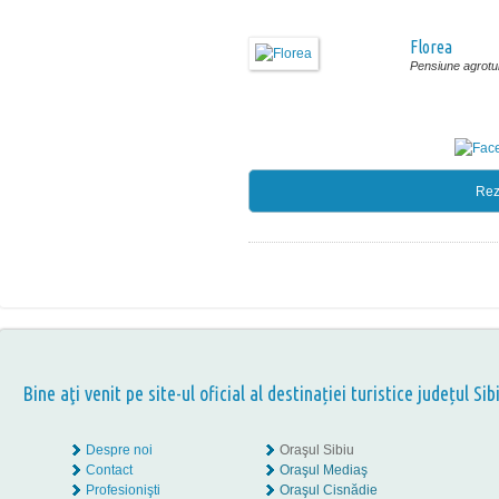
Florea
Pensiune agrotur
Rez
Bine aţi venit pe site-ul oficial al destinației turistice județul Sib
Despre noi
Oraşul Sibiu
Contact
Oraşul Mediaş
Profesionişti
Oraşul Cisnădie