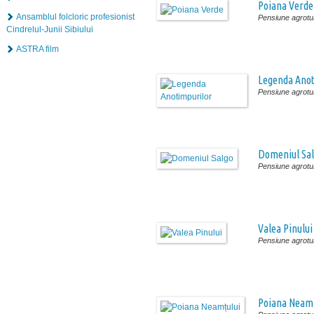
Poiana Verde
Ansamblul folcloric profesionist
Pensiune agrotur
Cindrelul-Junii Sibiului
ASTRA film
Legenda Anot
Pensiune agrotur
Domeniul Sa
Pensiune agrotur
Valea Pinului
Pensiune agrotur
Poiana Neamț