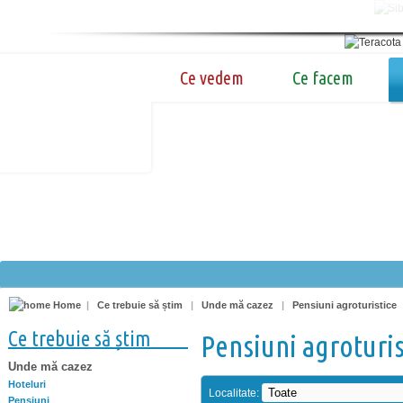
Ce vedem
Ce facem
Home
|
Ce trebuie să știm
|
Unde mă cazez
|
Pensiuni agroturistice
Ce trebuie să știm
Pensiuni agroturis
Unde mă cazez
Hoteluri
Localitate:
Pensiuni