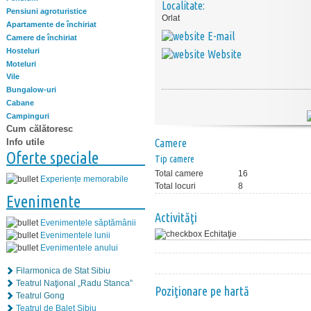
Localitate:
Pensiuni agroturistice
Orlat
Apartamente de închiriat
E-mail
Camere de închiriat
Hosteluri
Website
Moteluri
Vile
Bungalow-uri
Cabane
Campinguri
Cum călătoresc
Info utile
Camere
Oferte speciale
Tip camere
Total camere
16
Experiențe memorabile
Total locuri
8
Evenimente
Activităţi
Evenimentele săptămânii
Echitaţie
Evenimentele lunii
Evenimentele anului
Filarmonica de Stat Sibiu
Teatrul Naţional „Radu Stanca”
Poziţionare pe hartă
Teatrul Gong
Teatrul de Balet Sibiu