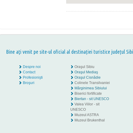
Bine aţi venit pe site-ul oficial al destinației turistice județul Sib
Despre noi
Oraşul Sibiu
Contact
Oraşul Mediaş
Profesionişti
Oraşul Cisnădie
Broşuri
Colinele Transilvaniei
Mărginimea Sibiului
Biserici fortificate
Biertan - sit UNESCO
Valea Viilor - sit
UNESCO
Muzeul ASTRA
Muzeul Brukenthal