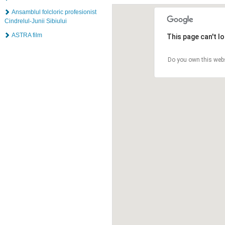
Ansamblul folcloric profesionist
Cindrelul-Junii Sibiului
ASTRA film
This page can't l
Do you own this web