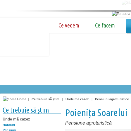
Ce vedem
Ce facem
Home
|
Ce trebuie să știm
|
Unde mă cazez
|
Pensiuni agroturistice
Ce trebuie să știm
Poienița Soarelui
Unde mă cazez
Pensiune agroturistică
Hoteluri
Pensiuni