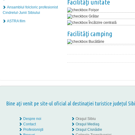
Facilităţi unitate
Ansamblul folcloric profesionist
Foișor
Cindrelul-Junii Sibiului
Grătar
ASTRA film
Încălzire centrală
Facilităţi camping
Bucătărie
Bine aţi venit pe site-ul oficial al destinației turistice județul Sib
Despre noi
Oraşul Sibiu
Contact
Oraşul Mediaş
Profesionişti
Oraşul Cisnădie