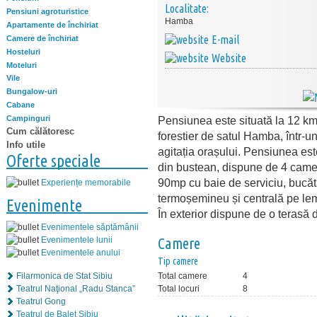
Localitate:
Pensiuni agroturistice
Hamba
Apartamente de închiriat
E-mail
Camere de închiriat
Hosteluri
Website
Moteluri
Vile
Bungalow-uri
Cabane
Campinguri
Pensiunea este situată la 12 km
Cum călătoresc
forestier de satul Hamba, într-un 
Info utile
agitația orașului. Pensiunea este 
Oferte speciale
din bustean, dispune de 4 camere
90mp cu baie de serviciu, bucăta
Experiențe memorabile
termoșemineu și centrală pe lemn
Evenimente
În exterior dispune de o terasă 
Evenimentele săptămânii
Evenimentele lunii
Camere
Evenimentele anului
Tip camere
Filarmonica de Stat Sibiu
Total camere
4
Teatrul Naţional „Radu Stanca”
Total locuri
8
Teatrul Gong
Teatrul de Balet Sibiu