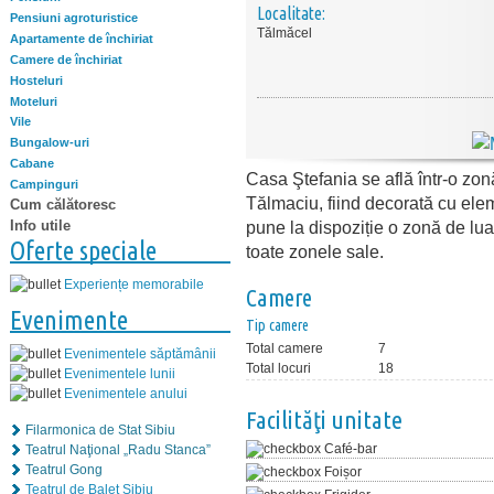
Localitate:
Pensiuni agroturistice
Tălmăcel
Apartamente de închiriat
Camere de închiriat
Hosteluri
Moteluri
Vile
Bungalow-uri
Cabane
Casa Ştefania se află într-o zon
Campinguri
Tălmaciu, fiind decorată cu elem
Cum călătoresc
Info utile
pune la dispoziție o zonă de luat
Oferte speciale
toate zonele sale.
Experiențe memorabile
Camere
Evenimente
Tip camere
Total camere
7
Evenimentele săptămânii
Total locuri
18
Evenimentele lunii
Evenimentele anului
Facilităţi unitate
Filarmonica de Stat Sibiu
Café-bar
Teatrul Naţional „Radu Stanca”
Teatrul Gong
Foișor
Teatrul de Balet Sibiu