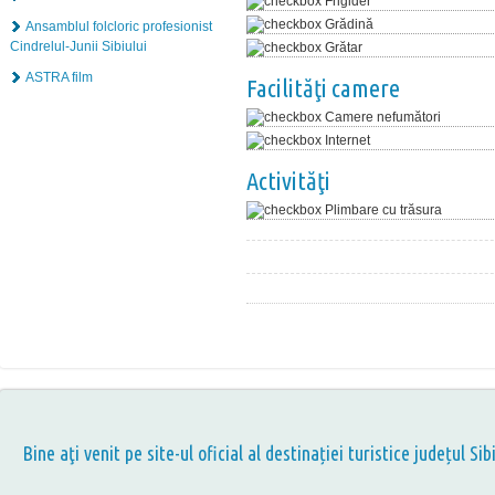
Frigider
Grădină
Ansamblul folcloric profesionist
Cindrelul-Junii Sibiului
Grătar
ASTRA film
Facilităţi camere
Camere nefumători
Internet
Activităţi
Plimbare cu trăsura
Bine aţi venit pe site-ul oficial al destinației turistice județul Sib