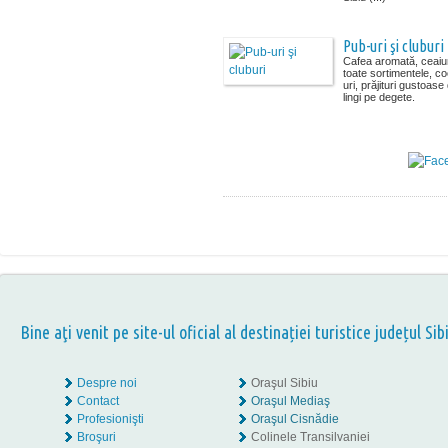
Pub-uri şi cluburi
Cafea aromată, ceaiur
toate sortimentele, co
uri, prăjituri gustoase
lingi pe degete.
Bine aţi venit pe site-ul oficial al destinației turistice județul Sib
Despre noi
Oraşul Sibiu
Contact
Oraşul Mediaş
Profesionişti
Oraşul Cisnădie
Broşuri
Colinele Transilvaniei