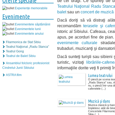
Oferte speciale
de cei dragi. Ce spuneţi de 
Teatrului Naţional Radu Stanc
Experiențe memorabile
balet
sau un
concert de muzică 
Evenimente
Dacă doriţi să vă distraţi alăt
Evenimentele săptămânii
recomandăm
terasele şi cafe
Evenimentele lunii
istoric al Sibiului. Cafeaua, ce
Evenimentele anului
apus, pe acorduri fine de pian. 
Filarmonica de Stat Sibiu
evenimente culturale
stradale
Teatrul Naţional „Radu Stanca”
trubaduri, muzicanţi şi dansatori
Teatrul Gong
Teatrul de Balet Sibiu
Dacă sunteţi turişti sau sibieni
turistic, vizitaţi
librăriile-cafen
Ansamblul folcloric profesionist
informaţiile dorite veţi fi primiţ
Cindrelul-Junii Sibiului
ASTRA film
Lumea teatrului
O piesă pe scena teat
„Radu Stanca” sau, d
nu, o piesă într-una d
cafenelele (...)
Muzică şi dans
Muzica clasică şi bar
împletesc atât de bine
Concertele Filarmonici
Sibiu (...)