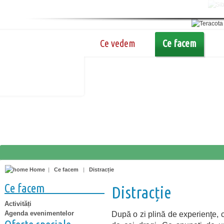
Ce vedem
Ce facem
Home
|
Ce facem
|
Distracție
Ce facem
Distracție
Activități
Agenda evenimentelor
După o zi plină de experienţe, c