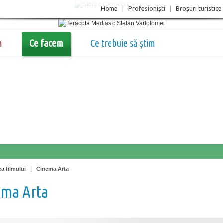
Home
|
Profesionişti
|
Broşuri turistice
m
Ce facem
Ce trebuie să știm
a filmului
|
Cinema Arta
ema Arta