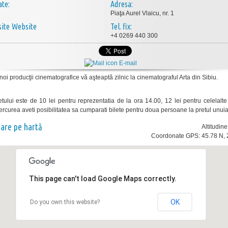
ate:
Adresa:
Piaţa Aurel Vlaicu, nr. 1
Website
Tel. fix:
+4 0269 440 300
E-mail
oi producţii cinematografice vă aşteaptă zilnic la cinematograful Arta din Sibiu.
letului este de 10 lei pentru reprezentatia de la ora 14.00, 12 lei pentru celelalt
iercurea aveti posibilitatea sa cumparati bilete pentru doua persoane la pretul unuia
nare pe hartă
Altitudin
Coordonate GPS: 45.78 N, 
This page can't load Google Maps correctly.
OK
Do you own this website?