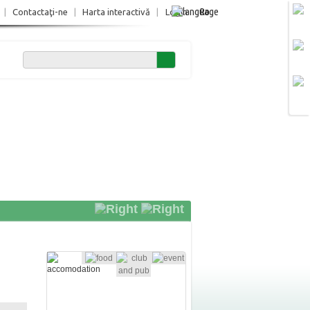
Ro
|
Contactaţi-ne
|
Harta interactivă
|
Login