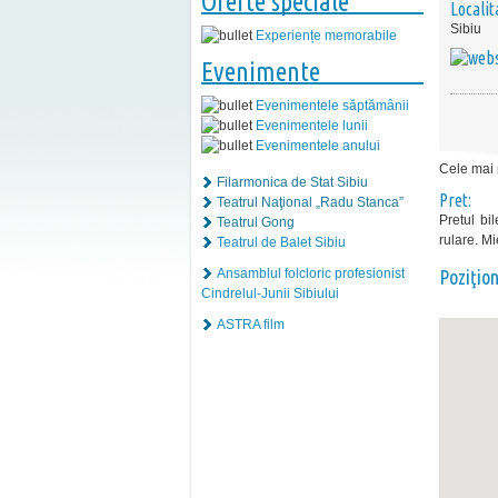
Oferte speciale
Localit
Sibiu
Experiențe memorabile
Evenimente
Evenimentele săptămânii
Evenimentele lunii
Evenimentele anului
Cele mai n
Filarmonica de Stat Sibiu
Pret:
Teatrul Naţional „Radu Stanca”
Pretul bi
Teatrul Gong
rulare. M
Teatrul de Balet Sibiu
Ansamblul folcloric profesionist
Poziţio
Cindrelul-Junii Sibiului
ASTRA film