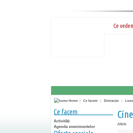
Ce vede
Home
|
Ce facem
|
Distracție
|
Lume
Ce facem
Cin
Activități
Altele
Agenda evenimentelor