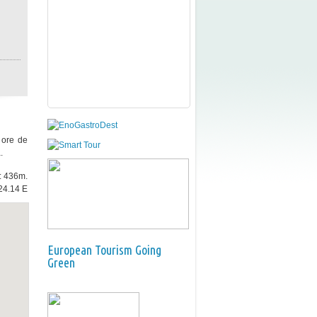
e ore de
.
e: 436m.
24.14 E
European Tourism Going
Green