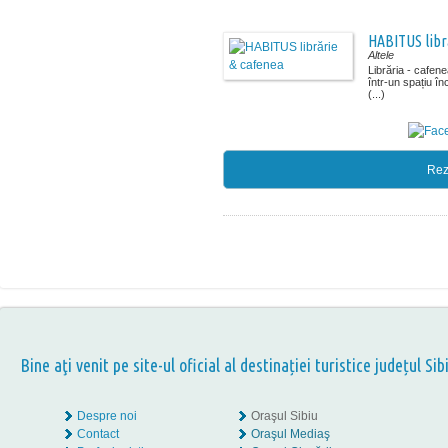
HABITUS libr
Altele
Librăria - cafe
într-un spațiu î
(...)
Rez
Bine aţi venit pe site-ul oficial al destinației turistice județul Sib
Despre noi
Oraşul Sibiu
Contact
Oraşul Mediaş