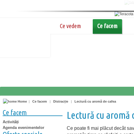
Ce vedem
Ce facem
Home
|
Ce facem
|
Distracție
|
Lectură cu aromă de cafea
Ce facem
Lectură cu aromă 
Activități
Agenda evenimentelor
Ce poate fi mai plăcut decât sa