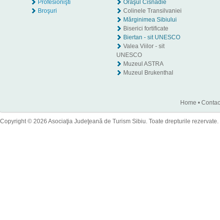
Profesionişti
Oraşul Cisnădie
Broşuri
Colinele Transilvaniei
Mărginimea Sibiului
Biserici fortificate
Biertan - sit UNESCO
Valea Viilor - sit
UNESCO
Muzeul ASTRA
Muzeul Brukenthal
Home
•
Contac
Copyright © 2026 Asociaţia Judeţeană de Turism Sibiu. Toate drepturile rezervate.