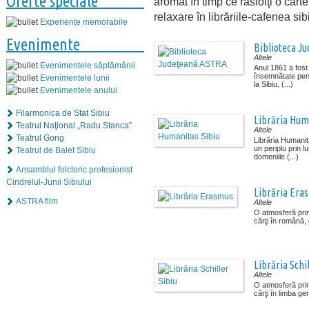
Oferte speciale
aromat în timp ce răsfoiţi o cart
relaxare în librăriile-cafenea sib
Experiențe memorabile
Evenimente
Biblioteca J
Altele
Evenimentele săptămânii
Anul 1861 a fos
însemnătate pent
Evenimentele lunii
la Sibiu, (...)
Evenimentele anului
Filarmonica de Stat Sibiu
Librăria Hum
Teatrul Naţional „Radu Stanca”
Altele
Teatrul Gong
Librăria Humanit
un periplu prin l
Teatrul de Balet Sibiu
domeniile (...)
Ansamblul folcloric profesionist
Cindrelul-Junii Sibiului
Librăria Era
ASTRA film
Altele
O atmosferă prim
cărţi în română,
Librăria Schil
Altele
O atmosferă prim
cărţi în limba g