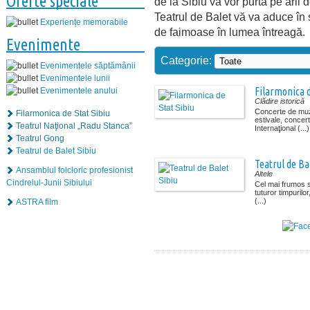
Oferte speciale
de la Sibiu vă vor purta pe arii
Teatrul de Balet vă va aduce în 
Experiențe memorabile
de faimoase în lumea întreagă.
Evenimente
Categorie:
Evenimentele săptămânii
Evenimentele lunii
Filarmonica d
Evenimentele anului
Clădire istorică
Concerte de muz
Filarmonica de Stat Sibiu
estivale, concert
Teatrul Naţional „Radu Stanca”
Internaţional (...)
Teatrul Gong
Teatrul de Balet Sibiu
Teatrul de Ba
Ansamblul folcloric profesionist
Altele
Cindrelul-Junii Sibiului
Cel mai frumos s
tuturor timpurilo
(...)
ASTRA film