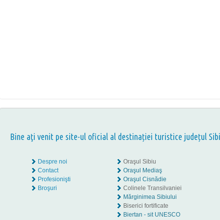
Bine aţi venit pe site-ul oficial al destinației turistice județul Sib
Despre noi
Oraşul Sibiu
Contact
Oraşul Mediaş
Profesionişti
Oraşul Cisnădie
Broşuri
Colinele Transilvaniei
Mărginimea Sibiului
Biserici fortificate
Biertan - sit UNESCO