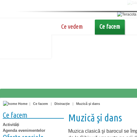
Ce vedem
Ce facem
Home
|
Ce facem
|
Distracție
|
Muzică şi dans
Ce facem
Muzică şi dans
Activități
Agenda evenimentelor
Muzica clasică şi barocul se împ