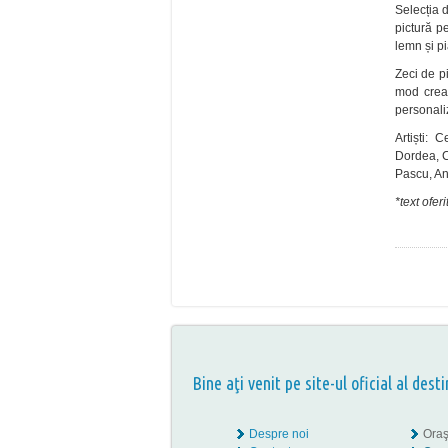
Selecția 
pictură pe
lemn și pi
Zeci de pi
mod creat
personali
Artiști: 
Dordea, C
Pascu, An
*text ofer
Bine aţi venit pe site-ul oficial al desti
Despre noi
Oraş