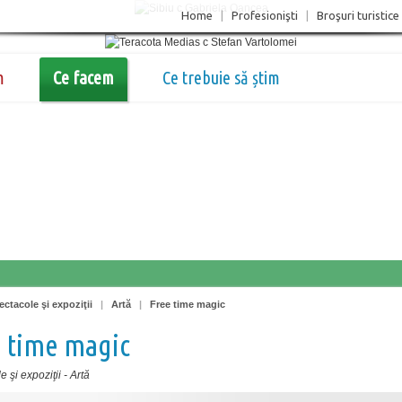
Home
|
Profesionişti
|
Broşuri turistice
m
Ce facem
Ce trebuie să știm
ectacole şi expoziţii
|
Artă
|
Free time magic
 time magic
 şi expoziţii
-
Artă