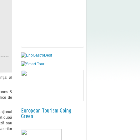
țial al
hones &
lnice de
European Tourism Going
Național
Green
sat după
ează sau
atorilor