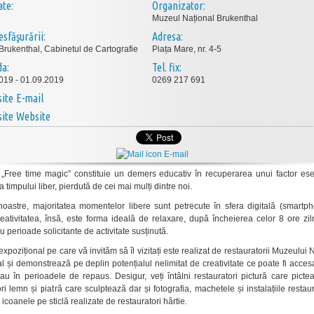
ate:
Organizator:
Muzeul Național Brukenthal
esfăşurării:
Adresa:
 Brukenthal, Cabinetul de Cartografie
Piața Mare, nr. 4-5
da:
Tel. fix:
019 - 01.09.2019
0269 217 691
E-mail
Website
E-mail
 „Free time magic” constituie un demers educativ în recuperarea unui factor esen
rta timpului liber, pierdută de cei mai mulți dintre noi.
 noastre, majoritatea momentelor libere sunt petrecute în sfera digitală (smartp
reativitatea, însă, este forma ideală de relaxare, după încheierea celor 8 ore zi
 perioade solicitante de activitate susținută.
expozițional pe care vă invităm să îl vizitați este realizat de restauratorii Muzeului 
l și demonstrează pe deplin potențialul nelimitat de creativitate ce poate fi acce
sau în perioadele de repaus. Desigur, veți întâlni restauratori pictură care pict
ri lemn și piatră care sculptează dar și fotografia, machetele și instalațiile restaur
icoanele pe sticlă realizate de restauratori hârtie.