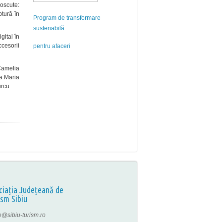
noscute:
ptură în
Program de transformare
sustenabilă
gital în
cesorii
pentru afaceri
Camelia
ia Maria
urcu
ciația Județeană de
ism Sibiu
ce@sibiu-turism.ro