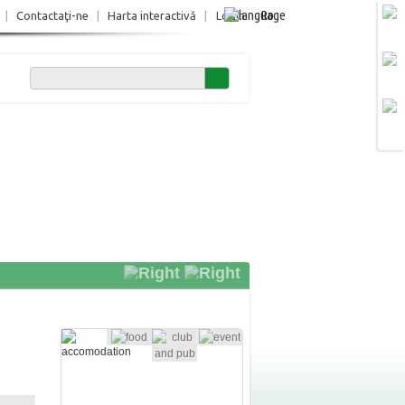
Ro
|
Contactaţi-ne
|
Harta interactivă
|
Login