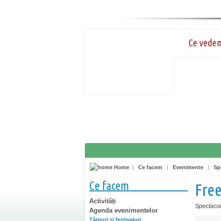
Ce vede
Home
|
Ce facem
|
Evenimente
|
Sp
Ce facem
Free
Activități
Spectacole
Agenda evenimentelor
Târguri şi festivaluri