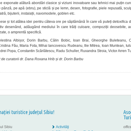
de exponate alătură abordări clasice și viziuni inovatoare sau tehnici mai puțin cu
 pânză, pe apă (ebru), pe sticlă și pe lemn, desen, fotografie, piele repusată, scul
atră, bijuterii, instalații, navomodele, goblen etc.
ese și tot atâtea idei pentru câteva ore pe săptămână în care vă puteți detoxifica di
iv desenând, adăugând mediului în care trăiți culoare, compoziții deosebite, ac
zate, o amprentă specifică.
Celestina Albișor, Dorin Barbu, Călin Bobic, Ioan Brai, Gheorghe Buleteanu, 
ristina Fău, Maria Fota, Mihai Iancovescu Rudeanu, Ilie Mitrea, Ioan Muntean, Iul
drei Popa, Constantin Scărlătescu, Radu Schuller, Ruxandra Stroia, Victor Arren T
it de curatorii dr. Dana Roxana Hrib și dr. Dorin Barbu
nației turistice județul Sibiu!
Aso
Tur
ul Sibiu
Activităţi
offi