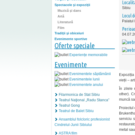
Localit
Spectacole şi expoziţii
Sibiu
Muzică şi dans
Locul d
Artă
Palatul
Literatură
Film
Perioa
Tradiţii şi obiceiuri
04.07.2
Evenimente sportive
Oferte speciale
Experiențe memorabile
Evenimente
Evenimentele săptămânii
Expoziția
Evenimentele lunii
vieții – a
Evenimentele anului
În zilele
other). C
Filarmonica de Stat Sibiu
muncă sau
Teatrul Naţional „Radu Stanca”
Teatrul Gong
Proiectul 
Teatrul de Balet Sibiu
Brukentha
serviciu 
Ansamblul folcloric profesionist
restaurato
Cindrelul-Junii Sibiului
metal sau 
ASTRA film