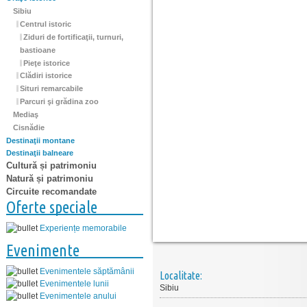
Sibiu
Centrul istoric
Ziduri de fortificaţii, turnuri,
bastioane
Pieţe istorice
Clădiri istorice
Situri remarcabile
Parcuri şi grădina zoo
Mediaş
Cisnădie
Destinaţii montane
Destinaţii balneare
Cultură și patrimoniu
Natură și patrimoniu
Circuite recomandate
Oferte speciale
Experiențe memorabile
Evenimente
Evenimentele săptămânii
Localitate:
Evenimentele lunii
Sibiu
Evenimentele anului