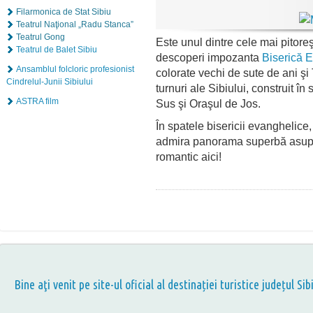
Filarmonica de Stat Sibiu
Teatrul Naţional „Radu Stanca”
Teatrul Gong
Este unul dintre cele mai pitoreşti
Teatrul de Balet Sibiu
descoperi impozanta
Biserică 
Ansamblul folcloric profesionist
colorate vechi de sute de ani şi 
Cindrelul-Junii Sibiului
turnuri ale Sibiului, construit în
ASTRA film
Sus şi Oraşul de Jos.
În spatele bisericii evanghelice, 
admira panorama superbă asupra
romantic aici!
Bine aţi venit pe site-ul oficial al destinației turistice județul Sib