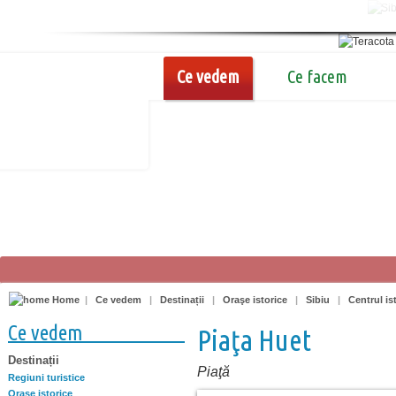
Ce vedem
Ce facem
Home
|
Ce vedem
|
Destinații
|
Oraşe istorice
|
Sibiu
|
Centrul is
Ce vedem
Piaţa Huet
Destinații
Piaţă
Regiuni turistice
Oraşe istorice