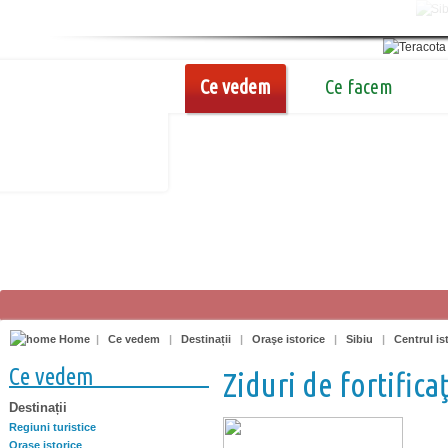
Ce vedem
Ce facem
Home
|
Ce vedem
|
Destinații
|
Oraşe istorice
|
Sibiu
|
Centrul is
Ce vedem
Ziduri de fortifica
Destinații
Regiuni turistice
Oraşe istorice