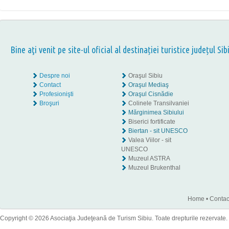
Bine aţi venit pe site-ul oficial al destinației turistice județul Sib
Despre noi
Oraşul Sibiu
Contact
Oraşul Mediaş
Profesionişti
Oraşul Cisnădie
Broşuri
Colinele Transilvaniei
Mărginimea Sibiului
Biserici fortificate
Biertan - sit UNESCO
Valea Viilor - sit
UNESCO
Muzeul ASTRA
Muzeul Brukenthal
Home
•
Contac
Copyright © 2026 Asociaţia Judeţeană de Turism Sibiu. Toate drepturile rezervate.