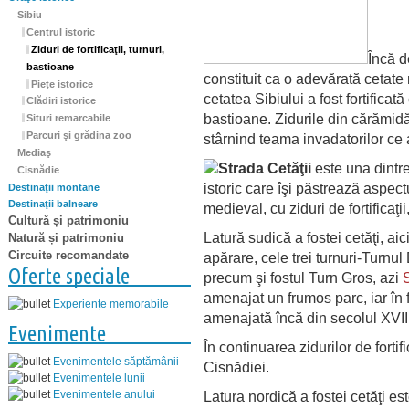
Sibiu
Centrul istoric
Ziduri de fortificaţii, turnuri,
Încă d
bastioane
constituit ca o adevărată cetat
Pieţe istorice
cetatea Sibiului a fost fortificat
Clădiri istorice
bastioane. Zidurile din cărămidă
Situri remarcabile
Parcuri şi grădina zoo
stârnind teama invadatorilor c
Mediaş
Strada Cetăţii
este una dintr
Cisnădie
istoric care îşi păstrează aspectu
Destinaţii montane
Destinaţii balneare
medieval, cu ziduri de fortificaţii
Cultură și patrimoniu
Latură sudică a fostei cetăţi, ai
Natură și patrimoniu
Circuite recomandate
apărare, cele trei turnuri-Turnul 
Oferte speciale
precum şi fostul Turn Gros, azi
amenajat un frumos parc, iar în 
Experiențe memorabile
amenajată încă din secolul XVIII
Evenimente
În continuarea zidurilor de fortif
Evenimentele săptămânii
Cisnădiei.
Evenimentele lunii
Evenimentele anului
Latura nordică a fostei cetăţi es