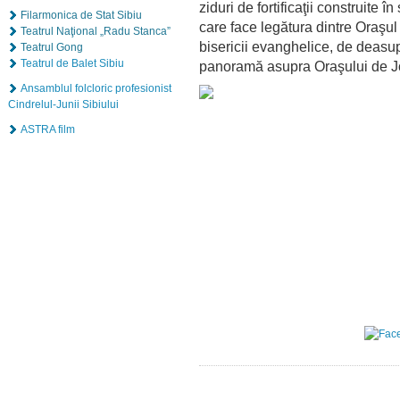
ziduri de fortificaţii construite 
Filarmonica de Stat Sibiu
care face legătura dintre Oraşu
Teatrul Naţional „Radu Stanca”
bisericii evanghelice
, de deasup
Teatrul Gong
Teatrul de Balet Sibiu
panoramă asupra Oraşului d
Ansamblul folcloric profesionist
Cindrelul-Junii Sibiului
ASTRA film