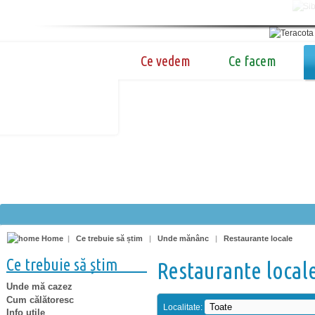
Ce vedem
Ce facem
Home
|
Ce trebuie să știm
|
Unde mănânc
|
Restaurante locale
Ce trebuie să știm
Restaurante local
Unde mă cazez
Cum călătoresc
Localitate:
Info utile