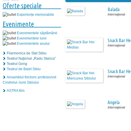
Oferte speciale
Balada
Internaţional
Experiențe memorabile
Evenimente
Evenimentele săptămânii
Evenimentele lunii
Snack Bar He
Evenimentele anului
Internaţional
Filarmonica de Stat Sibiu
Teatrul Naţional „Radu Stanca”
Teatrul Gong
Teatrul de Balet Sibiu
Snack Bar Hei
Internaţional
Ansamblul folcloric profesionist
Cindrelul-Junii Sibiului
ASTRA film
Angela
Internaţional