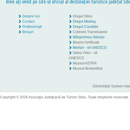
Bine aţi venit pe site-ul oficial al destinației turistice județul Sib
Despre noi
Oraşul Sibiu
Contact
Oraşul Mediaş
Profesionişti
Oraşul Cisnădie
Broşuri
Colinele Transilvaniei
Mărginimea Sibiului
Biserici fortificate
Biertan - sit UNESCO
Valea Viilor - sit
UNESCO
Muzeul ASTRA
Muzeul Brukenthal
Üdvözöljük Szeben megye
Copyright © 2026 Asociaţia Judeţeană de Turism Sibiu. Toate drepturile rezervate.